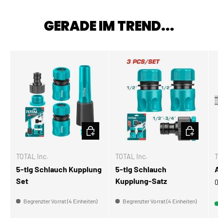
GERADE IM TREND...
IN DEN WARENKORB
IN DEN W
TOTAL Inc.
TOTAL Inc.
T
5-tlg Schlauch Kupplung
5-tlg Schlauch
Set
Kupplung-Satz
0
Begrenzter Vorrat (4 Einheiten)
Begrenzter Vorrat (4 Einheiten)