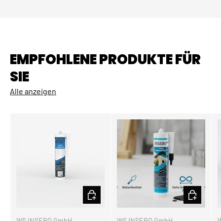
EMPFOHLENE PRODUKTE FÜR
SIE
Alle anzeigen
OPTIONEN AUSWÄHLEN
OPTIONEN
WS INSEBO GmbH
WS INSEBO GmbH