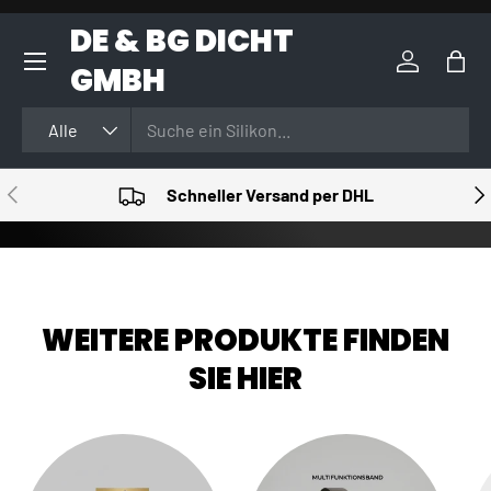
DE & BG DICHT
DIREKT ZUM INHALT
GMBH
Einloggen
Eink
Suchen
Art
Alle
VORHERIGE
NÄ
Schneller Versand per DHL
WEITERE PRODUKTE FINDEN
SIE HIER