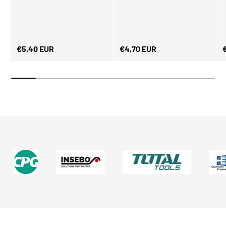
Normaler Preis
Normaler Preis
N
€5,40 EUR
€4,70 EUR