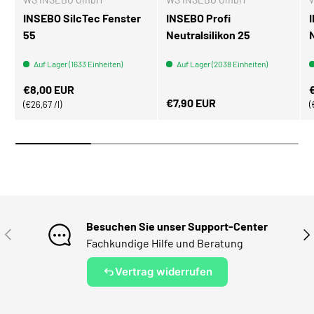
INSEBO SilcTec Fenster
INSEBO Profi
55
Neutralsilikon 25
Auf Lager (1633 Einheiten)
Auf Lager (2038 Einheiten)
Normaler Preis
N
€8,00 EUR
Normaler Preis
€7,90 EUR
Grundpreis
€26,67 /l
Besuchen Sie unser Support-Center
VORHERIGE
NÄ
Fachkundige Hilfe und Beratung
Vertrag widerrufen