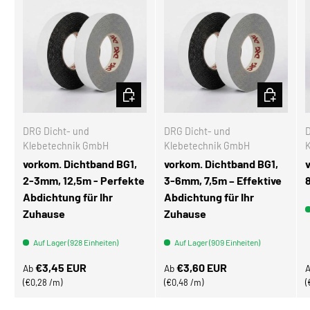
OPTIONEN AUSWÄHLEN
OPTIONEN
DRG Dicht- und
DRG Dicht- und
D
Klebetechnik GmbH
Klebetechnik GmbH
vorkom. Dichtband BG1,
vorkom. Dichtband BG1,
2-3mm, 12,5m - Perfekte
3-6mm, 7,5m – Effektive
Abdichtung für Ihr
Abdichtung für Ihr
Zuhause
Zuhause
Auf Lager (928 Einheiten)
Auf Lager (909 Einheiten)
Normaler Preis
Normaler Preis
N
€3,45 EUR
€3,60 EUR
Ab
Ab
Grundpreis
Grundpreis
€0,28 /m
€0,48 /m