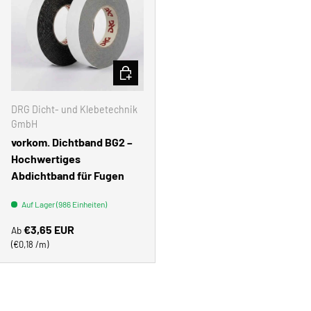
OPTIONEN AUSWÄHLEN
DRG Dicht- und Klebetechnik
GmbH
vorkom. Dichtband BG2 –
Hochwertiges
Abdichtband für Fugen
Auf Lager (986 Einheiten)
Normaler Preis
€3,65 EUR
Ab
Grundpreis
€0,18 /m