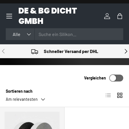
DE & BG DICHT
DIREKT ZUM INHALT
GMBH
Einloggen
Eink
Suchen
Art
Alle
VORHERIGE
NÄ
Schneller Versand per DHL
Vergleichen
Sortieren nach
Produktlist
Produ
Am relevantesten