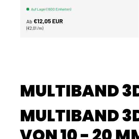
Auf Lager (1600 Einheiten)
Normaler Preis
€12,05 EUR
Ab
Grundpreis
€2,01 /m
MULTIBAND 3D
MULTIBAND 3D
VON 10 - 20 M