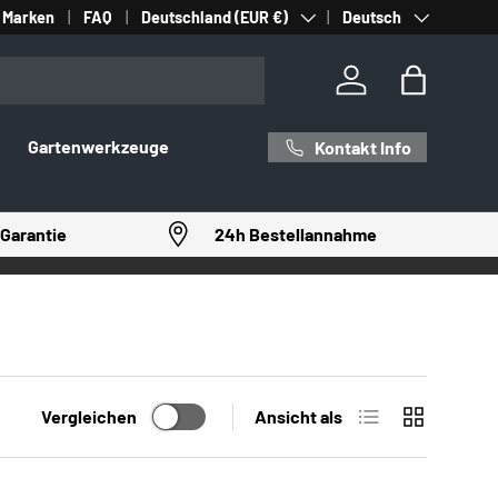
Land/Region
Sprache
Marken
FAQ
Deutschland (EUR €)
Deutsch
Einloggen
Einkaufst
Gartenwerkzeuge
Kontakt Info
Garantie
24h Bestellannahme
Produktliste
Produktrast
Vergleichen
Ansicht als