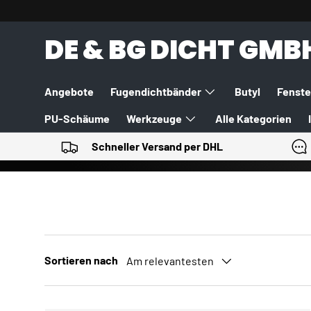
DIREKT ZUM INHALT
DE & BG DICHT GMB
Angebote
Fugendichtbänder
Butyl
Fenste
PU-Schäume
Werkzeuge
Alle Kategorien
Schneller Versand per DHL
Sortieren nach
Am relevantesten