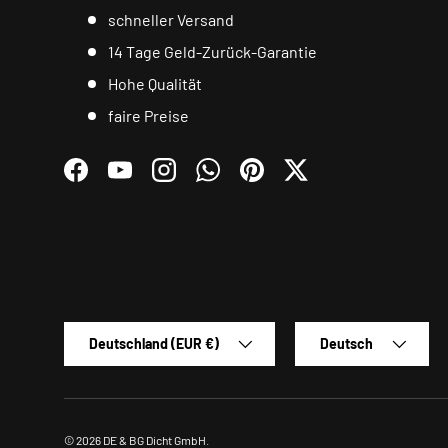
schneller Versand
14 Tage Geld-Zurück-Garantie
Hohe Qualität
faire Preise
Facebook
YouTube
Instagram
WhatsApp
Pinterest
Twitter
Land/Region
Sprache
Deutschland (EUR €)
Deutsch
© 2026
DE & BG Dicht GmbH
.