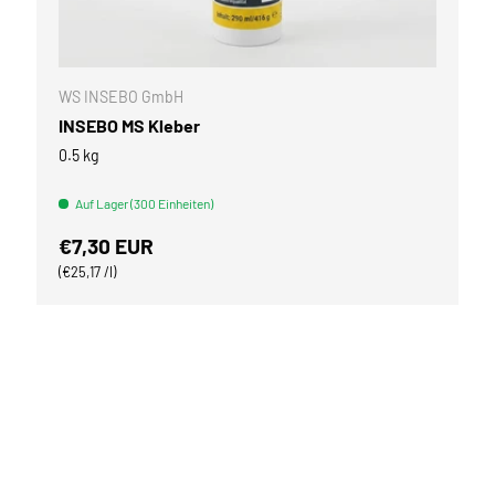
WARENKORB
OPTIONEN AU
WS INSEBO GmbH
INSEBO MS Kleber
0.5 kg
Auf Lager (300 Einheiten)
Normaler Preis
€7,30 EUR
Grundpreis
€25,17 /l