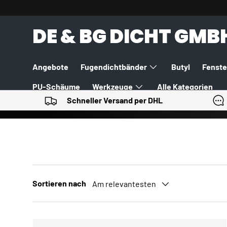
DIREKT ZUM INHALT
DE & BG DICHT GMB
Angebote
Fugendichtbänder
Butyl
Fenste
PU-Schäume
Werkzeuge
Alle Kategorien
Schneller Versand per DHL
Sortieren nach
Am relevantesten