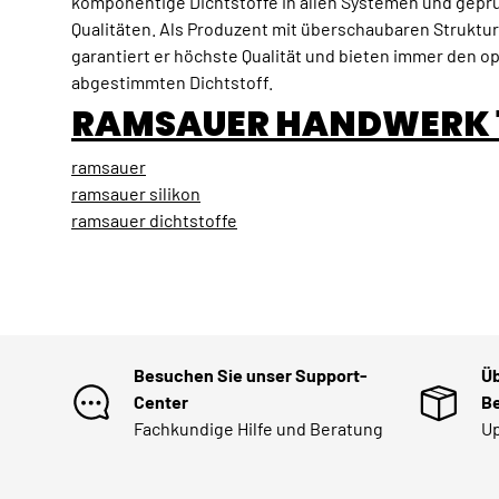
komponentige Dichtstoffe in allen Systemen und gepr
Qualitäten. Als Produzent mit überschaubaren Struktu
garantiert er höchste Qualität und bieten immer den o
abgestimmten Dichtstoff.
RAMSAUER HANDWERK 
ramsauer
ramsauer silikon
ramsauer dichtstoffe
Besuchen Sie unser Support-
Üb
Center
Be
Fachkundige Hilfe und Beratung
Up