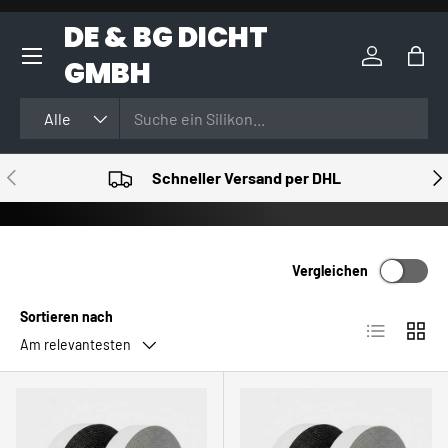
DE & BG DICHT
DIREKT ZUM INHALT
GMBH
Einloggen
Eink
Suchen
Art
Alle
VORHERIGE
NÄ
Schneller Versand per DHL
Vergleichen
Sortieren nach
Produktlist
Produ
Am relevantesten