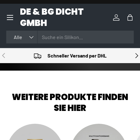
DE & BG DICHT
DIREKT ZUM INHALT
GMBH
Einloggen
Eink
Suchen
Art
Alle
VORHERIGE
NÄ
Schneller Versand per DHL
WEITERE PRODUKTE FINDEN
SIE HIER