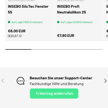
INSEBO SilcTec Fenster
INSEBO Profi
55
Neutralsilikon 25
Auf Lager (1633 Einheiten)
Auf Lager (2038 Einheiten)
Normaler Preis
N
€8,00 EUR
Normaler Preis
€7,90 EUR
Grundpreis
€26,67 /l
Besuchen Sie unser Support-Center
VORHERIGE
NÄ
Fachkundige Hilfe und Beratung
Vertrag widerrufen