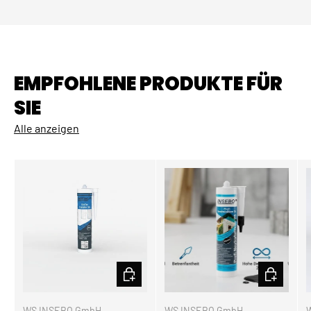
EMPFOHLENE PRODUKTE FÜR
SIE
Alle anzeigen
OPTIONEN AUSWÄHLEN
OPTIONEN
WS INSEBO GmbH
WS INSEBO GmbH