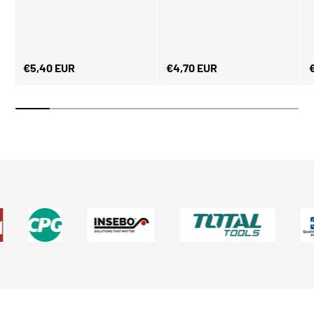
Normaler Preis
Normaler Preis
N
€5,40 EUR
€4,70 EUR