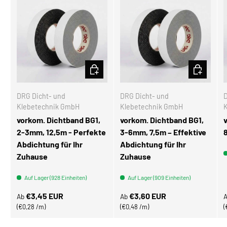
OPTIONEN AUSWÄHLEN
OPTIONEN
DRG Dicht- und
DRG Dicht- und
D
Klebetechnik GmbH
Klebetechnik GmbH
vorkom. Dichtband BG1,
vorkom. Dichtband BG1,
2-3mm, 12,5m - Perfekte
3-6mm, 7,5m – Effektive
Abdichtung für Ihr
Abdichtung für Ihr
Zuhause
Zuhause
Auf Lager (928 Einheiten)
Auf Lager (909 Einheiten)
Normaler Preis
Normaler Preis
N
€3,45 EUR
€3,60 EUR
Ab
Ab
Grundpreis
Grundpreis
€0,28 /m
€0,48 /m