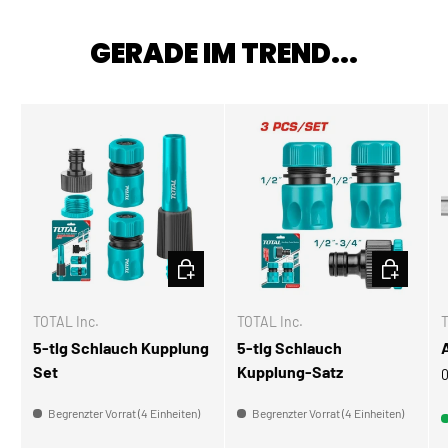
GERADE IM TREND...
IN DEN WARENKORB
IN DEN W
TOTAL Inc.
TOTAL Inc.
T
5-tlg Schlauch Kupplung
5-tlg Schlauch
Set
Kupplung-Satz
0
Begrenzter Vorrat (4 Einheiten)
Begrenzter Vorrat (4 Einheiten)