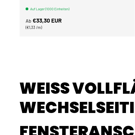
Auf Lager (1000 Einheiten)
Normaler Preis
€33,30 EUR
Ab
Grundpreis
€1,33 /m
WEISS VOLLFLÄ
ECHSELSEITIG
FENSTERANS