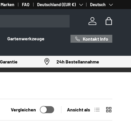
Land/Region
Sprache
Marken
FAQ
Deutschland (EUR €)
Deutsch
Einloggen
Einkaufst
Gartenwerkzeuge
Kontakt Info
Garantie
24h Bestellannahme
Produktliste
Produktrast
Vergleichen
Ansicht als