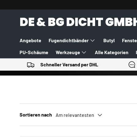
DIREKT ZUM INHALT
DE & BG DICHT GMB
Angebote
Fugendichtbänder
Butyl
Fenste
PU-Schäume
Werkzeuge
Alle Kategorien
Schneller Versand per DHL
Sortieren nach
Am relevantesten