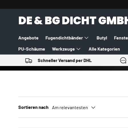
DIREKT ZUM INHALT
DE & BG DICHT GMB
Angebote
Fugendichtbänder
Butyl
Fenste
PU-Schäume
Werkzeuge
Alle Kategorien
Schneller Versand per DHL
Sortieren nach
Am relevantesten