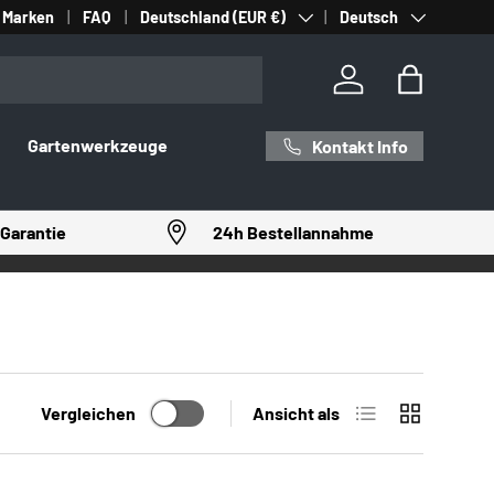
Land/Region
Sprache
Marken
FAQ
Deutschland (EUR €)
Deutsch
Einloggen
Einkaufst
Gartenwerkzeuge
Kontakt Info
Garantie
24h Bestellannahme
Produktliste
Produktrast
Vergleichen
Ansicht als