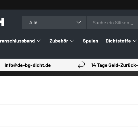
H
Suchen
Art
Alle
ranschlussband
Zubehör
Spulen
Dichtstoffe
info@de-bg-dicht.de
14 Tage Geld-Zurück-