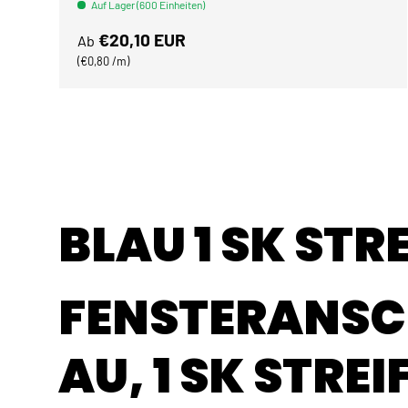
Auf Lager (600 Einheiten)
Normaler Preis
€20,10 EUR
Ab
Grundpreis
€0,80 /m
BLAU 1 SK STR
FENSTERANSC
AU, 1 SK STREI