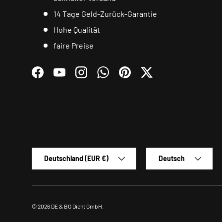
14 Tage Geld-Zurück-Garantie
Hohe Qualität
faire Preise
Facebook
YouTube
Instagram
WhatsApp
Pinterest
Twitter
Land/Region
Sprache
Deutschland (EUR €)
Deutsch
© 2026
DE & BG Dicht GmbH
.