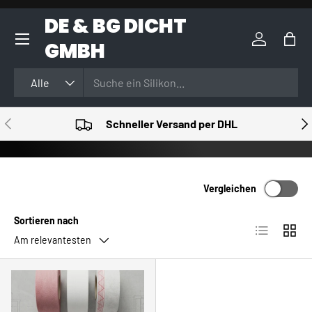
DE & BG DICHT
DIREKT ZUM INHALT
GMBH
Einloggen
Eink
Suchen
Art
Alle
VORHERIGE
NÄ
Schneller Versand per DHL
Vergleichen
Sortieren nach
Produktlist
Produ
Am relevantesten