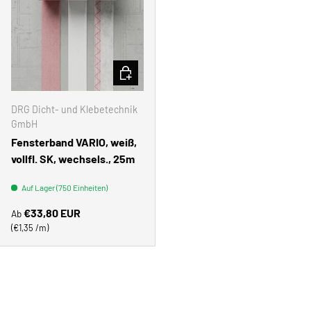
OPTIONEN AUSWÄHLEN
DRG Dicht- und Klebetechnik
GmbH
Fensterband VARIO, weiß,
vollfl. SK, wechsels., 25m
Auf Lager (750 Einheiten)
Normaler Preis
€33,80 EUR
Ab
Grundpreis
€1,35 /m