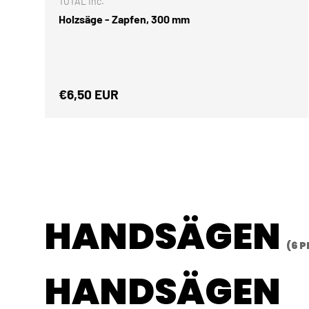
TOTAL Inc.
Holzsäge - Zapfen, 300 mm
Normaler Preis
€6,50 EUR
HANDSÄGEN
(6 
HANDSÄGEN