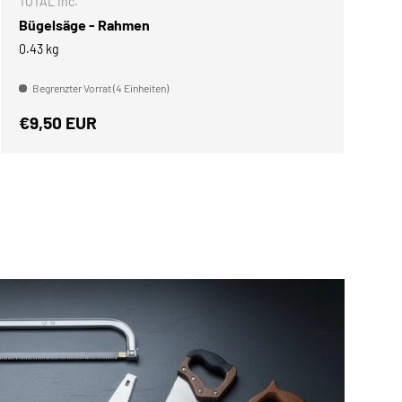
TOTAL Inc.
Bügelsäge - Rahmen
0.43 kg
Begrenzter Vorrat (4 Einheiten)
Normaler Preis
€9,50 EUR