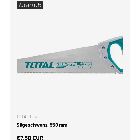
Ausverkauft
WARENKORB
IN DEN WARE
TOTAL Inc.
Sägeschwanz, 550 mm
Normaler Preis
€7,50 EUR