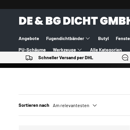
DIREKT ZUM INHALT
DE & BG DICHT GMB
Angebote
Fugendichtbänder
Butyl
Fenste
PU-Schäume
Werkzeuge
Alle Kategorien
Schneller Versand per DHL
Sortieren nach
Am relevantesten