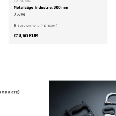
TOTAL Inc.
Metallsäge, Industrie, 300 mm
0.68 kg
Begrenzter Vorrat (4 Einheiten)
Normaler Preis
€13,50 EUR
PRODUKTE)