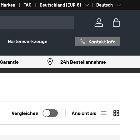
Land/Region
Sprache
Marken
FAQ
Deutschland (EUR €)
Deutsch
Einloggen
Einkaufst
Gartenwerkzeuge
Kontakt Info
Garantie
24h Bestellannahme
Produktliste
Produktrast
Vergleichen
Ansicht als