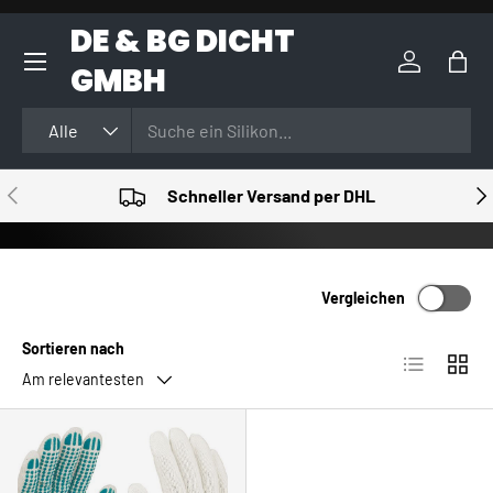
DE & BG DICHT
DIREKT ZUM INHALT
GMBH
Einloggen
Eink
Suchen
Art
Alle
VORHERIGE
NÄ
Schneller Versand per DHL
Vergleichen
Sortieren nach
Produktlist
Produ
Am relevantesten