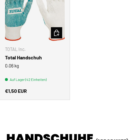
IN DEN WARENKORB
TOTAL Inc.
Total Handschuh
0.06 kg
Auf Lager (42 Einheiten)
Normaler Preis
€1,50 EUR
HANDSCHUHE