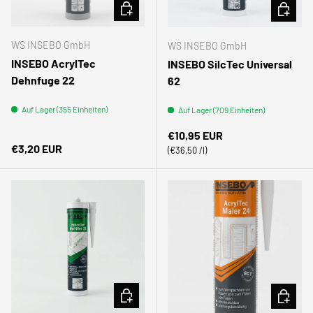
OPTIONEN AUSWÄHLEN
OPTION
WS INSEBO GmbH
WS INSEBO GmbH
INSEBO AcrylTec
INSEBO SilcTec Universal
Dehnfuge 22
62
Auf Lager (355 Einheiten)
Auf Lager (709 Einheiten)
Normaler Preis
€10,95 EUR
Normaler Preis
€3,20 EUR
Grundpreis
€36,50 /l
OPTIONEN AUSWÄHLEN
OPTION