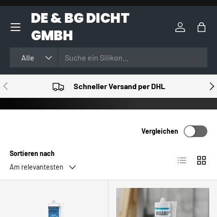
DE & BG DICHT
DIREKT ZUM INHALT
GMBH
Einloggen
Eink
Suchen
Art
Alle
VORHERIGE
NÄ
Schneller Versand per DHL
Vergleichen
Sortieren nach
Produktlist
Produ
Am relevantesten