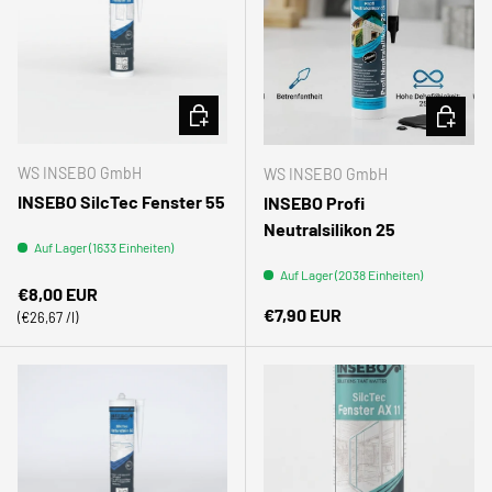
OPTIONEN AUSWÄHLEN
OPTION
WS INSEBO GmbH
WS INSEBO GmbH
INSEBO SilcTec Fenster 55
INSEBO Profi
Neutralsilikon 25
Auf Lager (1633 Einheiten)
Auf Lager (2038 Einheiten)
Normaler Preis
€8,00 EUR
Normaler Preis
€7,90 EUR
Grundpreis
€26,67 /l