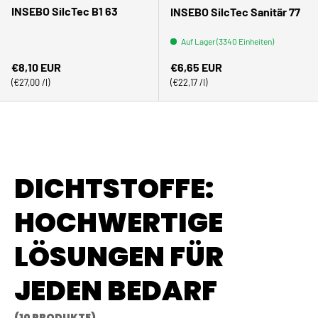
INSEBO SilcTec B1 63
INSEBO SilcTec Sanitär 77
Auf Lager (3340 Einheiten)
Normaler Preis
Normaler Preis
€8,10 EUR
€6,65 EUR
Grundpreis
Grundpreis
€27,00 /l
€22,17 /l
DICHTSTOFFE:
HOCHWERTIGE
LÖSUNGEN FÜR
JEDEN BEDARF
(10 PRODUKTE)