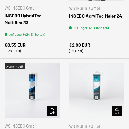
WS INSEBO GmbH
WS INSEBO GmbH
INSEBO HybridTec
INSEBO AcrylTec Maler 24
Multiflex 33
Auf Lager (120 Einheiten)
Auf Lager (424 Einheiten)
Normaler Preis
Normaler Preis
€8,55 EUR
€2,90 EUR
Grundpreis
Grundpreis
€28,50 /l
€9,67 /l
Ausverkauft
OPTIONEN AUSWÄHLEN
OPTION
WS INSEBO GmbH
WS INSEBO GmbH