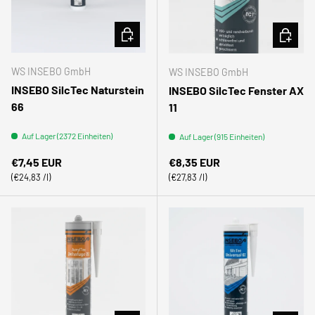
OPTIONEN AUSWÄHLEN
OPTION
WS INSEBO GmbH
WS INSEBO GmbH
INSEBO SilcTec Naturstein
INSEBO SilcTec Fenster AX
66
11
Auf Lager (2372 Einheiten)
Auf Lager (915 Einheiten)
Normaler Preis
Normaler Preis
€7,45 EUR
€8,35 EUR
Grundpreis
Grundpreis
€24,83 /l
€27,83 /l