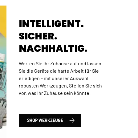
INTELLIGENT.
SICHER.
NACHHALTIG.
Werten Sie Ihr Zuhause auf und lassen
Sie die Geräte die harte Arbeit für Sie
erledigen – mit unserer Auswahl
robusten Werkzeugen. Stellen Sie sich
 Total Satz Werkzeuge und Bohrer, 120-tlg., HSS
vor, was Ihr Zuhause sein könnte.
SHOP WERKZEUGE