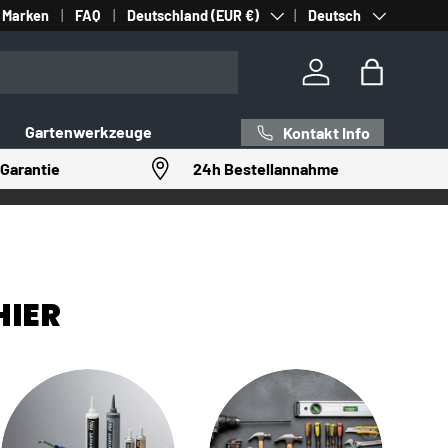
Land/Region
Sprache
Marken
FAQ
Deutschland (EUR €)
Deutsch
Einloggen
Einkaufst
Gartenwerkzeuge
Kontakt Info
Garantie
24h Bestellannahme
HIER