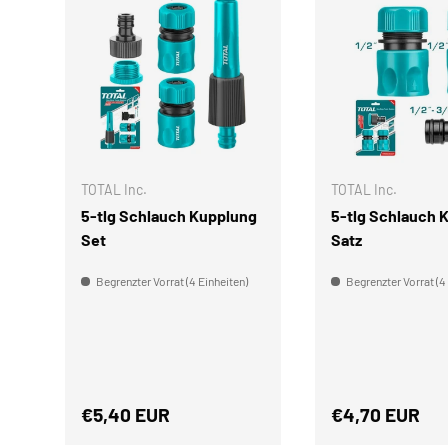
IN DEN WARENKORB
TOTAL Inc.
TOTAL Inc.
5-tlg Schlauch Kupplung
5-tlg Schlauch 
Set
Satz
Begrenzter Vorrat (4 Einheiten)
Begrenzter Vorrat (4
Normaler Preis
Normaler Prei
€5,40 EUR
€4,70 EUR