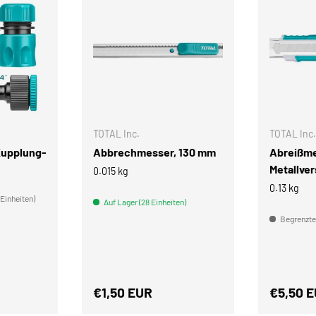
IN DEN WARENKORB
IN DEN WARENKORB
TOTAL Inc.
TOTAL Inc.
Kupplung-
Abbrechmesser, 130 mm
Abreißme
Metallve
0.015 kg
0.13 kg
 Einheiten)
Auf Lager (28 Einheiten)
Begrenzter
s
Normaler Preis
Normale
€1,50 EUR
€5,50 