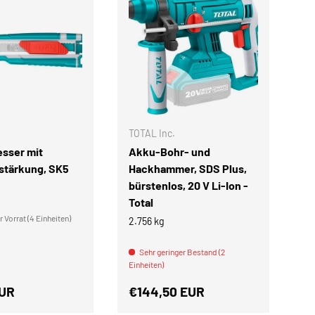
IN DEN WARENKORB
IN DEN WARENKOR
TOTAL Inc.
TO
sser mit
Akku-Bohr- und
A
rstärkung, SK5
Hackhammer, SDS Plus,
De
bürstenlos, 20 V Li-Ion -
j
Total
2.
 Vorrat (4 Einheiten)
2.756 kg
Ein
Sehr geringer Bestand (2
Einheiten)
r Preis
Normaler Preis
N
EUR
€144,50 EUR
€