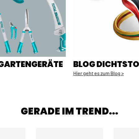
E GARTENGERÄTE
BLOG DICHTSTO
Hier geht es zum Blog >
GERADE IM TREND...