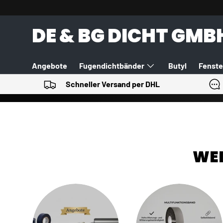
DIREKT ZUM INHALT
DE & BG DICHT GMB
Angebote
Fugendichtbänder
Butyl
Fenste
Schneller Versand per DHL
PU-Schäume
Werkzeuge
Alle Kategorien
WEI