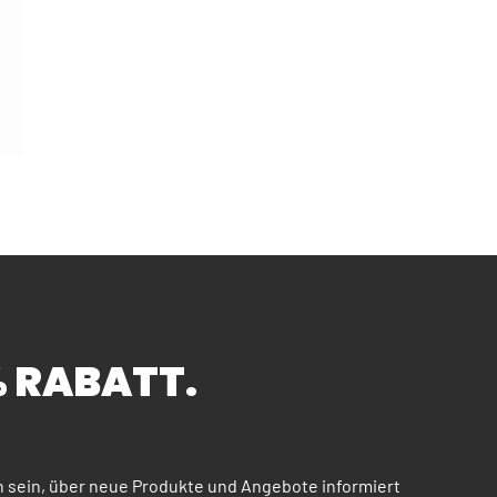
buster Helfer für Profi und Hobby
% RABATT.
n sein, über neue Produkte und Angebote informiert