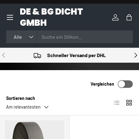
DE & BG DICHT
DIREKT ZUM INHALT
GMBH
Einloggen
Eink
Suchen
Art
Alle
VORHERIGE
NÄ
Schneller Versand per DHL
Vergleichen
Sortieren nach
Produktlist
Produ
Am relevantesten