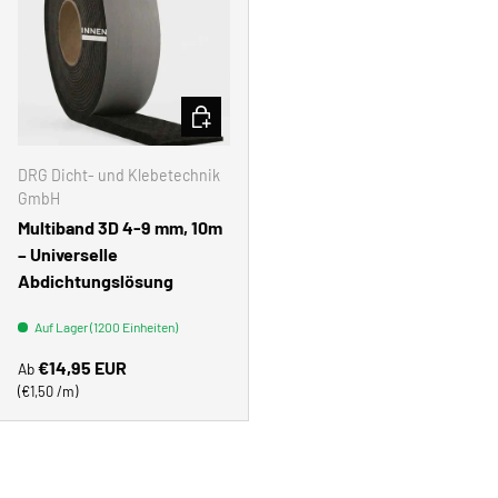
OPTIONEN AUSWÄHLEN
DRG Dicht- und Klebetechnik
GmbH
Multiband 3D 4-9 mm, 10m
– Universelle
Abdichtungslösung
Auf Lager (1200 Einheiten)
Normaler Preis
€14,95 EUR
Ab
Grundpreis
€1,50 /m