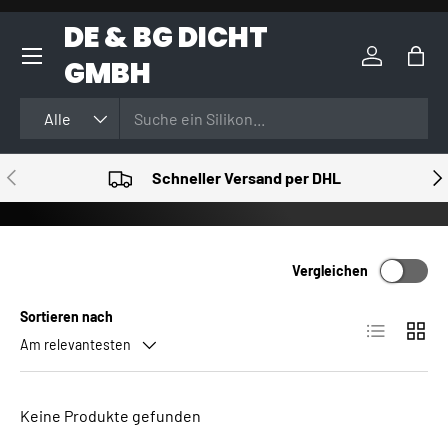
DE & BG DICHT
DIREKT ZUM INHALT
GMBH
Einloggen
Eink
Suchen
Art
Alle
VORHERIGE
NÄ
Schneller Versand per DHL
Vergleichen
Sortieren nach
Produktlist
Produ
Am relevantesten
Keine Produkte gefunden