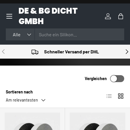
DE & BG DICHT
DIREKT ZUM INHALT
GMBH
Einloggen
Eink
Suchen
Art
Alle
VORHERIGE
NÄ
Schneller Versand per DHL
Vergleichen
Sortieren nach
Produktlist
Produ
Am relevantesten