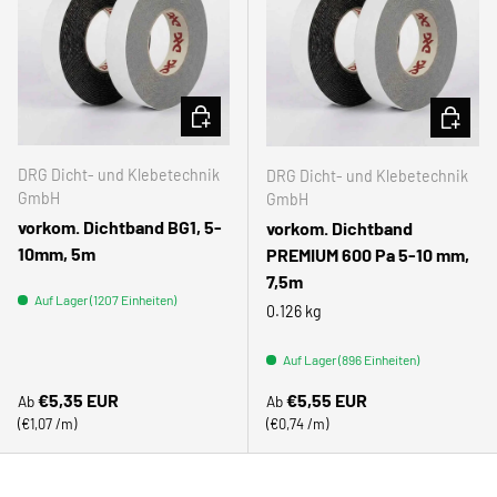
OPTIONEN AUSWÄHLEN
OPTION
DRG Dicht- und Klebetechnik
DRG Dicht- und Klebetechnik
GmbH
GmbH
vorkom. Dichtband BG1, 5-
vorkom. Dichtband
10mm, 5m
PREMIUM 600 Pa 5-10 mm,
7,5m
Auf Lager (1207 Einheiten)
0.126 kg
Auf Lager (896 Einheiten)
Normaler Preis
Normaler Preis
€5,35 EUR
€5,55 EUR
Ab
Ab
Grundpreis
Grundpreis
€1,07 /m
€0,74 /m