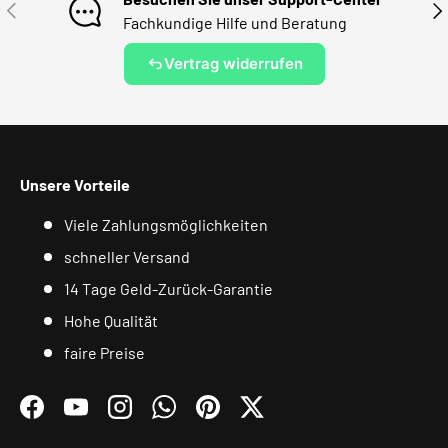
VORHERIGE
NÄ
Fachkundige Hilfe und Beratung
Vertrag widerrufen
Unsere Vorteile
Viele Zahlungsmöglichkeiten
schneller Versand
14 Tage Geld-Zurück-Garantie
Hohe Qualität
faire Preise
Facebook
YouTube
Instagram
WhatsApp
Pinterest
Twitter