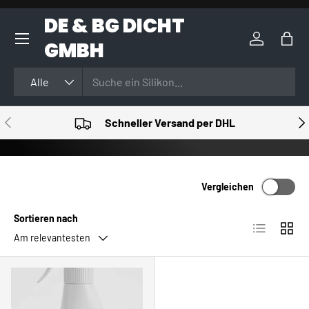
DE & BG DICHT
DIREKT ZUM INHALT
GMBH
Einloggen
Eink
Suchen
Art
Alle
VORHERIGE
NÄ
Schneller Versand per DHL
Vergleichen
Sortieren nach
Produktlist
Produ
Am relevantesten