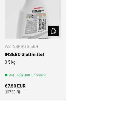
IN DEN WARENKORB
WS INSEBO GmbH
INSEBO Glättmittel
0.5 kg
Auf Lager (100 Einheiten)
Normaler Preis
€7,90 EUR
Grundpreis
€17,56 /l