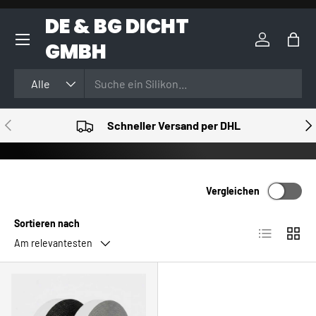
DE & BG DICHT
DIREKT ZUM INHALT
GMBH
Einloggen
Eink
Suchen
Art
Alle
VORHERIGE
NÄ
Schneller Versand per DHL
Vergleichen
Sortieren nach
Produktlist
Produ
Am relevantesten