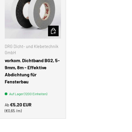
OPTIONEN AUSWÄHLEN
DRG Dicht- und Klebetechnik
GmbH
vorkom. Dichtband BG2, 5-
9mm, 8m - Effektive
Abdichtung für
Fensterbau
Auf Lager (1200 Einheiten)
Normaler Preis
€5,20 EUR
Ab
Grundpreis
€0,65 /m