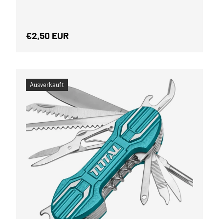
Normaler Preis
€2,50 EUR
Ausverkauft