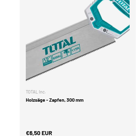
IN DEN 
TOTAL Inc.
Holzsäge - Zapfen, 300 mm
Normaler Preis
€6,50 EUR