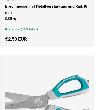
Brechmesser mit Metallverstärkung und Rad, 18
mm
0.09 kg
Auf Lager (36 Einheiten)
Normaler Preis
€2,50 EUR