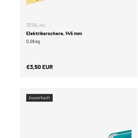
IN DEN 
TOTAL Inc.
Elektrikerschere, 145 mm
0.09 kg
Normaler Preis
€3,50 EUR
Ausverkauft