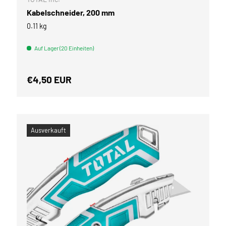
Kabelschneider, 200 mm
0.11 kg
Auf Lager (20 Einheiten)
Normaler Preis
€4,50 EUR
Ausverkauft