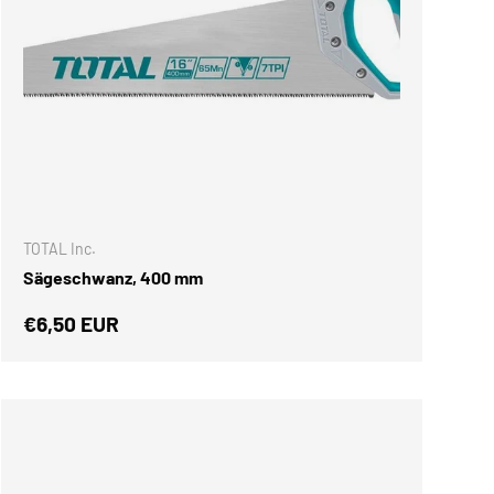
NKORB
IN DEN WARENKOR
TOTAL Inc.
Sägeschwanz, 400 mm
Normaler Preis
€6,50 EUR