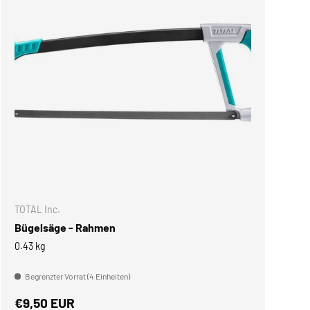
NKORB
IN DEN WARENKOR
TOTAL Inc.
Bügelsäge - Rahmen
0.43 kg
Begrenzter Vorrat (4 Einheiten)
Normaler Preis
€9,50 EUR