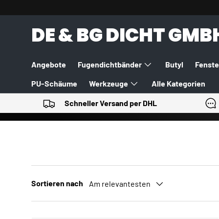
DIREKT ZUM INHALT
DE & BG DICHT GMB
Angebote
Fugendichtbänder
Butyl
Fenste
PU-Schäume
Werkzeuge
Alle Kategorien
Schneller Versand per DHL
Sortieren nach
Am relevantesten