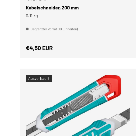
Kabelschneider, 200 mm
0.11 kg
Begrenzter Vorrat (10 Einheiten)
Normaler Preis
€4,50 EUR
Ausverkauft