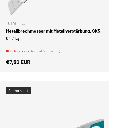
NKORB
IN DEN WARENKOR
TOTAL Inc.
Metallbrechmesser mit Metallverstärkung, SK5
0.22 kg
Sehr geringer Bestand (2 Einheiten)
Normaler Preis
€7,50 EUR
Ausverkauft