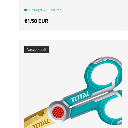
Auf Lager (28 Einheiten)
Normaler Preis
€1,50 EUR
Ausverkauft