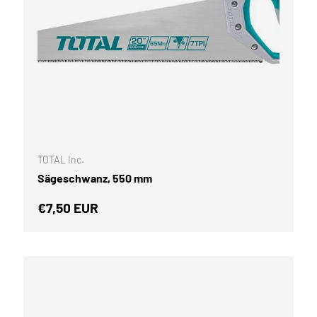
WARENKORB
IN DEN WARE
TOTAL Inc.
Sägeschwanz, 550 mm
Normaler Preis
€7,50 EUR