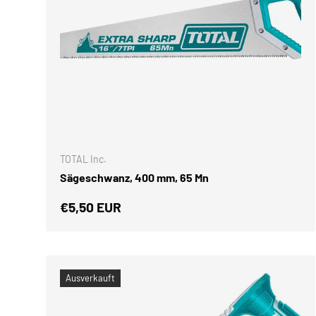
IN DEN 
TOTAL Inc.
Sägeschwanz, 400 mm, 65 Mn
Normaler Preis
€5,50 EUR
Ausverkauft