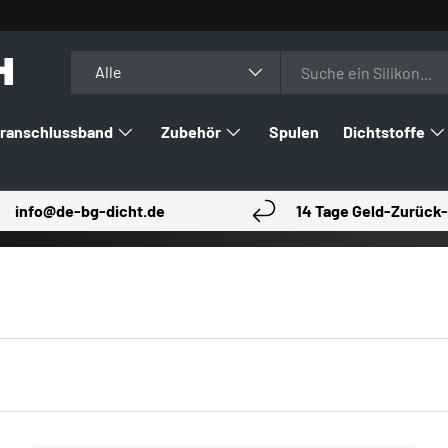
H
Suchen
Art
Alle
ranschlussband
Zubehör
Spulen
Dichtstoffe
info@de-bg-dicht.de
14 Tage Geld-Zurück-