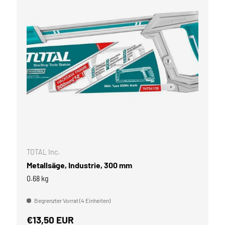
WARENKORB
IN DEN WARE
TOTAL Inc.
Metallsäge, Industrie, 300 mm
0.68 kg
Begrenzter Vorrat (4 Einheiten)
Normaler Preis
€13,50 EUR