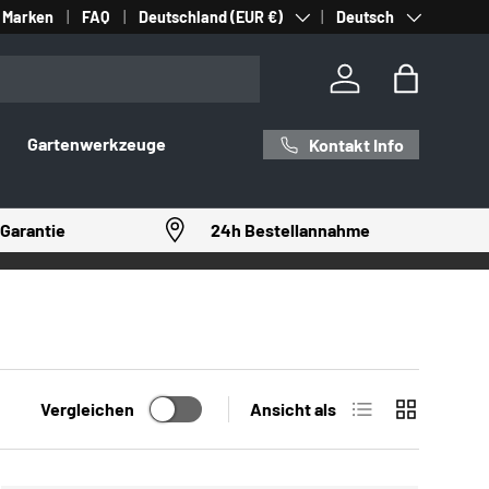
Land/Region
Sprache
Marken
FAQ
Deutschland (EUR €)
Deutsch
Einloggen
Einkaufst
Gartenwerkzeuge
Kontakt Info
Garantie
24h Bestellannahme
Produktliste
Produktrast
Vergleichen
Ansicht als