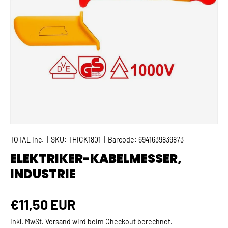
TOTAL Inc.
|
SKU:
THICK1801
|
Barcode:
6941639839873
ELEKTRIKER-KABELMESSER,
INDUSTRIE
Normaler Preis
€11,50 EUR
inkl. MwSt.
Versand
wird beim Checkout berechnet.