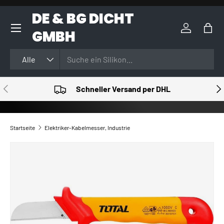
DE & BG DICHT
DIREKT ZUM INHALT
GMBH
Einloggen
Eink
Suchen
Art
Alle
VORHERIGE
NÄ
Schneller Versand per DHL
Startseite
Elektriker-Kabelmesser, Industrie
ZU PRODUKTINFORMATIONEN SPRINGEN