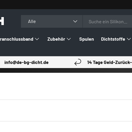
H
Suchen
Art
Alle
ranschlussband
Zubehör
Spulen
Dichtstoffe
info@de-bg-dicht.de
14 Tage Geld-Zurück-