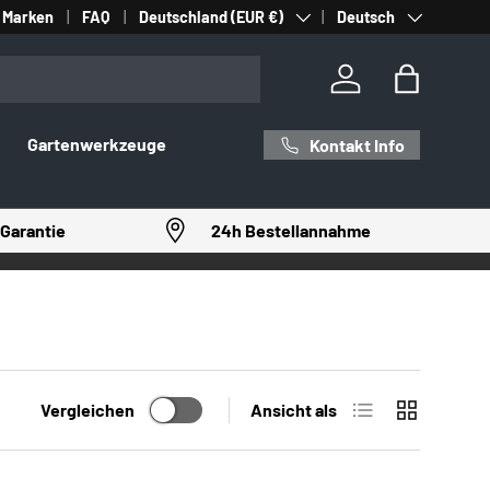
Land/Region
Sprache
Marken
FAQ
Deutschland (EUR €)
Deutsch
Einloggen
Einkaufst
Gartenwerkzeuge
Kontakt Info
Garantie
24h Bestellannahme
Produktliste
Produktrast
Vergleichen
Ansicht als