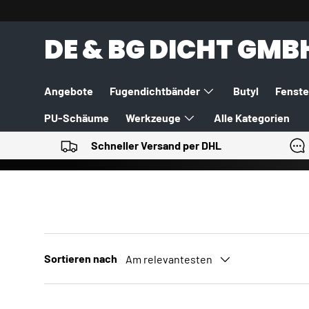
DIREKT ZUM INHALT
DE & BG DICHT GMB
Angebote
Fugendichtbänder
Butyl
Fenste
PU-Schäume
Werkzeuge
Alle Kategorien
Schneller Versand per DHL
Sortieren nach
Am relevantesten