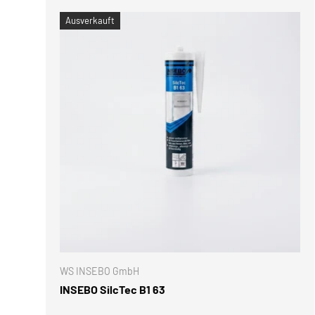
Ausverkauft
OPTIONE
WS INSEBO GmbH
INSEBO SilcTec B1 63