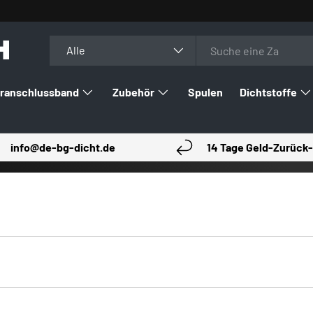
H
Suchen
Art
Alle
ranschlussband
Zubehör
Spulen
Dichtstoffe
info@de-bg-dicht.de
14 Tage Geld-Zurück-