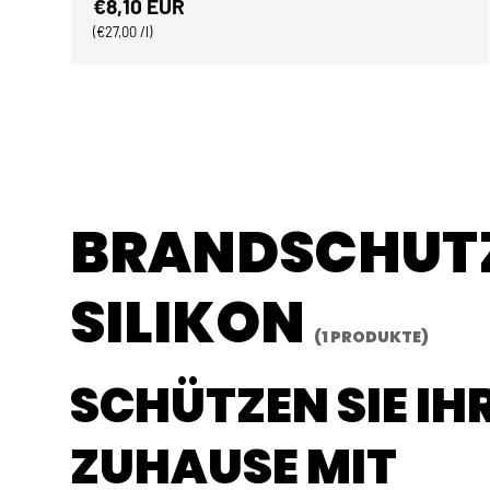
Normaler Preis
€8,10 EUR
Grundpreis
€27,00 /l
BRANDSCHUT
SILIKON
(1 PRODUKTE)
SCHÜTZEN SIE IH
ZUHAUSE MIT