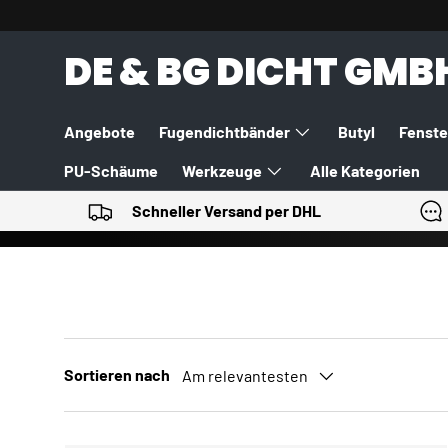
DIREKT ZUM INHALT
DE & BG DICHT GMB
Angebote
Fugendichtbänder
Butyl
Fenste
PU-Schäume
Werkzeuge
Alle Kategorien
Schneller Versand per DHL
Sortieren nach
Am relevantesten