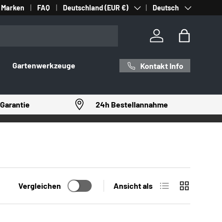
Land/Region
Sprache
Marken
FAQ
Deutschland (EUR €)
Deutsch
Einloggen
Einkaufst
Gartenwerkzeuge
Kontakt Info
Garantie
24h Bestellannahme
Produktliste
Produktrast
Vergleichen
Ansicht als