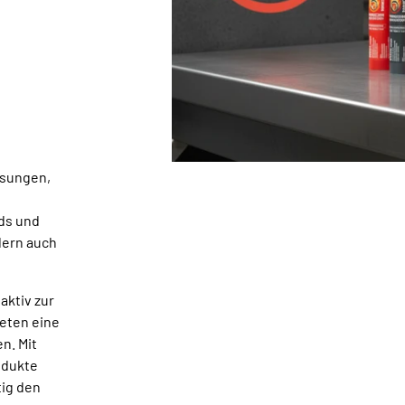
ösungen,
rds und
dern auch
 aktiv zur
ieten eine
n. Mit
odukte
tig den