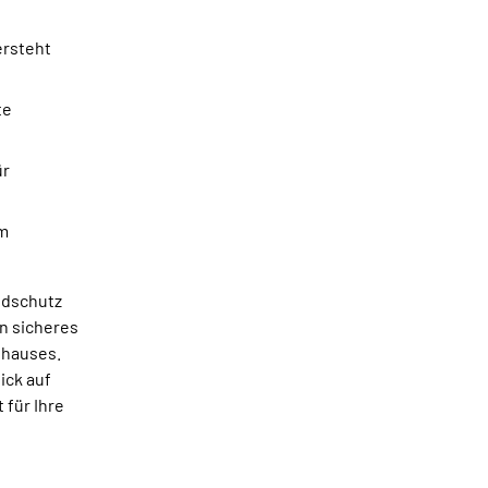
ersteht
te
ür
em
ndschutz
in sicheres
uhauses.
lick auf
 für Ihre