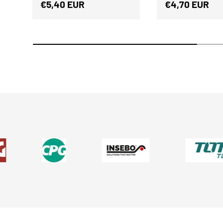
Normaler Preis
Normaler Prei
€5,40 EUR
€4,70 EUR