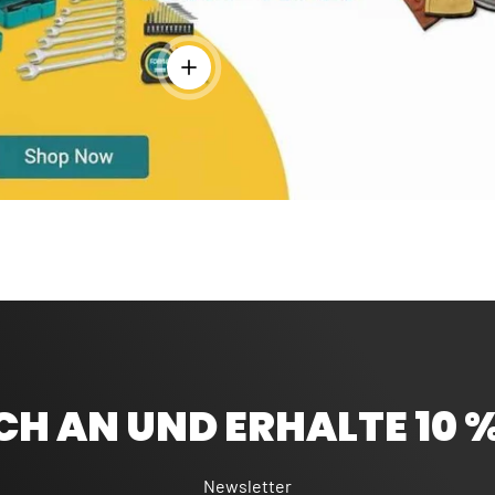
Einzelheiten anzeigen - Bandmaß 5 m - Ro
CH AN UND ERHALTE 10 
Newsletter