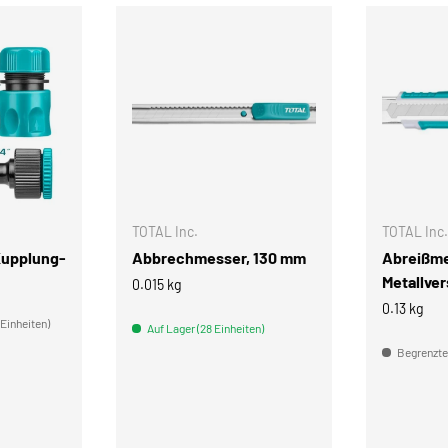
IN DEN WARENKORB
IN DEN WARENKORB
TOTAL Inc.
TOTAL Inc.
Kupplung-
Abbrechmesser, 130 mm
Abreißme
Metallve
0.015 kg
0.13 kg
 Einheiten)
Auf Lager (28 Einheiten)
Begrenzter