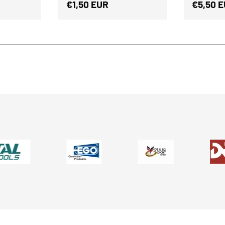
s
Normaler Preis
Normale
€1,50 EUR
€5,50 