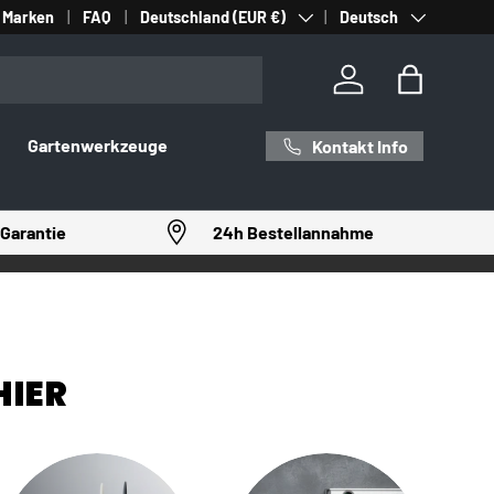
Land/Region
Sprache
Marken
FAQ
Deutschland (EUR €)
Deutsch
Einloggen
Einkaufst
Gartenwerkzeuge
Kontakt Info
Garantie
24h Bestellannahme
HIER