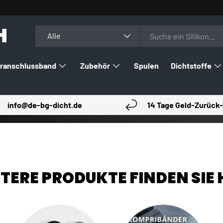
H
Suchen
Art
Alle
ranschlussband
Zubehör
Spulen
Dichtstoffe
info@de-bg-dicht.de
14 Tage Geld-Zurück-
TERE PRODUKTE FINDEN SIE 