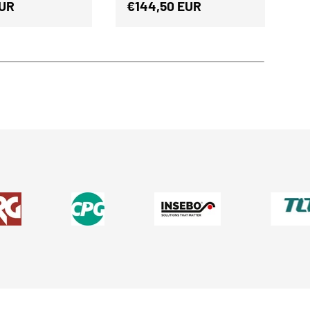
r Preis
Normaler Preis
N
EUR
€144,50 EUR
€