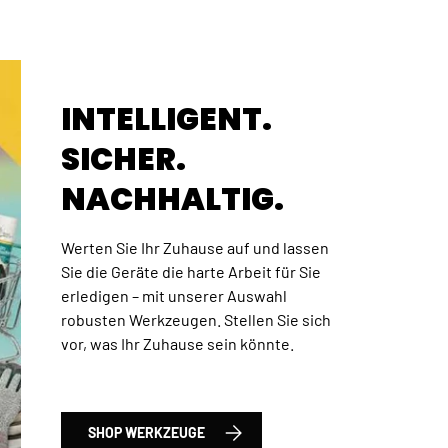
INTELLIGENT.
SICHER.
NACHHALTIG.
Werten Sie Ihr Zuhause auf und lassen
Sie die Geräte die harte Arbeit für Sie
erledigen – mit unserer Auswahl
robusten Werkzeugen. Stellen Sie sich
 Total Satz Werkzeuge und Bohrer, 120-tlg., HSS
vor, was Ihr Zuhause sein könnte.
SHOP WERKZEUGE