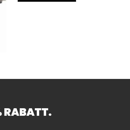
buster Helfer für Profi und Hobby
% RABATT.