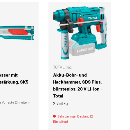
IN DEN WARENKORB
IN DEN WARENKOR
TOTAL Inc.
TO
sser mit
Akku-Bohr- und
A
rstärkung, SK5
Hackhammer, SDS Plus,
De
bürstenlos, 20 V Li-Ion -
j
Total
2.
 Vorrat (4 Einheiten)
2.756 kg
Ein
Sehr geringer Bestand (2
Einheiten)