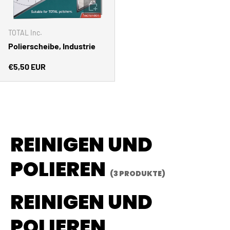
IN DEN WARENKORB
TOTAL Inc.
Polierscheibe, Industrie
Normaler Preis
€5,50 EUR
REINIGEN UND
POLIEREN
(3 PRODUKTE)
REINIGEN UND
POLIEREN