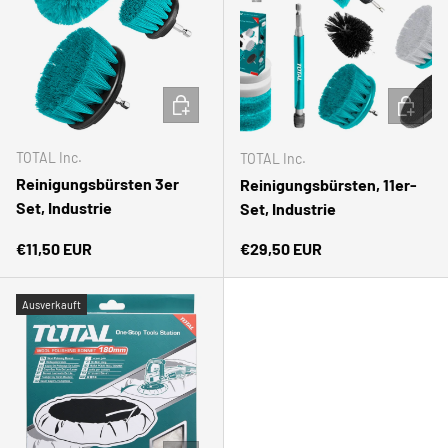
IN DEN WARENKORB
IN DEN
TOTAL Inc.
TOTAL Inc.
Reinigungsbürsten 3er
Reinigungsbürsten, 11er-
Set, Industrie
Set, Industrie
Normaler Preis
Normaler Preis
€11,50 EUR
€29,50 EUR
Ausverkauft