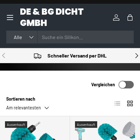
DE & BG DICHT
DIREKT ZUM INHALT
GMBH
Einloggen
Eink
Suchen
Art
Alle
VORHERIGE
NÄ
Schneller Versand per DHL
Vergleichen
Sortieren nach
Produktlist
Produ
Am relevantesten
Ausverkauft
Ausverkauft