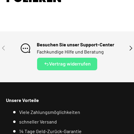
Besuchen Sie unser Support-Center
VORHERIGE
NÄ
Fachkundige Hilfe und Beratung
Vertrag widerrufen
Unsere Vorteile
Viele Zahlungsmöglichkeiten
schneller Versand
14 Tage Geld-Zurück-Garantie