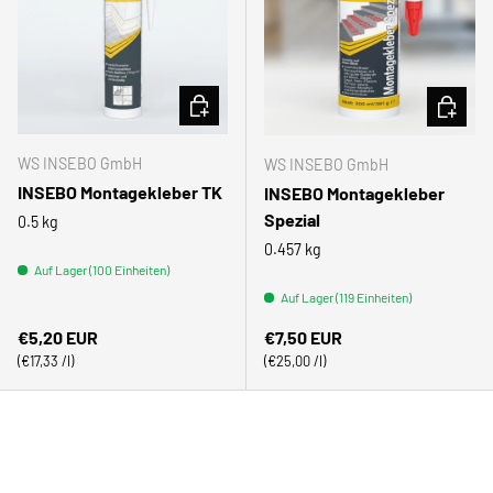
IN DEN WARENKORB
IN DEN
WS INSEBO GmbH
WS INSEBO GmbH
INSEBO Montagekleber TK
INSEBO Montagekleber
Spezial
0.5 kg
0.457 kg
Auf Lager (100 Einheiten)
Auf Lager (119 Einheiten)
Normaler Preis
Normaler Preis
€5,20 EUR
€7,50 EUR
Grundpreis
Grundpreis
€17,33 /l
€25,00 /l