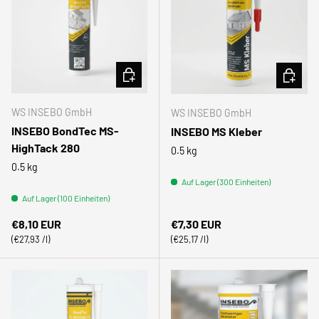
IN DEN WARENKORB
OPTION
WS INSEBO GmbH
WS INSEBO GmbH
INSEBO BondTec MS-
INSEBO MS Kleber
HighTack 280
0.5 kg
0.5 kg
Auf Lager (300 Einheiten)
Auf Lager (100 Einheiten)
Normaler Preis
Normaler Preis
€8,10 EUR
€7,30 EUR
Grundpreis
Grundpreis
€27,93 /l
€25,17 /l