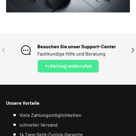
Besuchen Sie unser Support-Center
VORHERIGE
NÄ
Fachkundige Hilfe und Beratung
Vertrag widerrufen
Unsere Vorteile
Viele Zahlungsmöglichkeiten
schneller Versand
14 Tage Geld-Zurück-Garantie