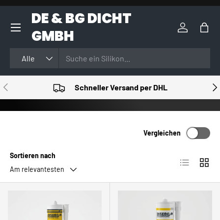
DE & BG DICHT
DIREKT ZUM INHALT
GMBH
Einloggen
Eink
Suchen
Art
Alle
VORHERIGE
NÄ
Schneller Versand per DHL
Vergleichen
Sortieren nach
Produktlist
Produ
Am relevantesten