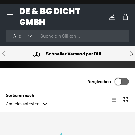
DE & BG DICHT
DIREKT ZUM INHALT
GMBH
Einloggen
Eink
Suchen
Art
Alle
VORHERIGE
NÄ
Schneller Versand per DHL
Vergleichen
Sortieren nach
Produktlist
Produ
Am relevantesten