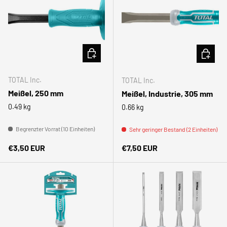
IN DEN WARENKORB
IN DEN
TOTAL Inc.
TOTAL Inc.
Meißel, 250 mm
Meißel, Industrie, 305 mm
0.49 kg
0.66 kg
Begrenzter Vorrat (10 Einheiten)
Sehr geringer Bestand (2 Einheiten)
Normaler Preis
Normaler Preis
€3,50 EUR
€7,50 EUR