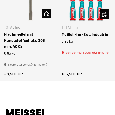
IN DEN WARENKORB
IN DEN
TOTAL Inc.
TOTAL Inc.
Flachmeißel mit
Meißel, 4er-Set, Industrie
Kunststoffschutz, 305
0.98 kg
mm, 40 Cr
Sehr geringer Bestand (2 Einheiten)
0.85 kg
Begrenzter Vorrat (4 Einheiten)
Normaler Preis
Normaler Preis
€8,50 EUR
€15,50 EUR
MEISSEL H