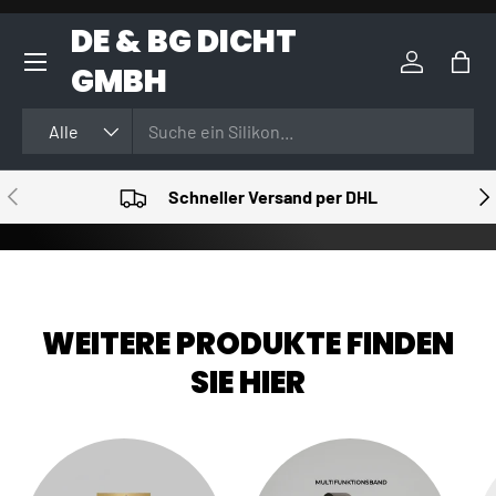
DE & BG DICHT
DIREKT ZUM INHALT
GMBH
Einloggen
Eink
Suchen
Art
Alle
VORHERIGE
NÄ
Schneller Versand per DHL
WEITERE PRODUKTE FINDEN
SIE HIER