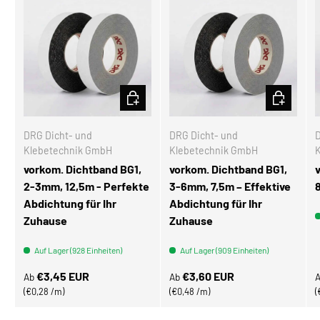
OPTIONEN AUSWÄHLEN
OPTIONEN
DRG Dicht- und
DRG Dicht- und
D
Klebetechnik GmbH
Klebetechnik GmbH
vorkom. Dichtband BG1,
vorkom. Dichtband BG1,
2-3mm, 12,5m - Perfekte
3-6mm, 7,5m – Effektive
Abdichtung für Ihr
Abdichtung für Ihr
Zuhause
Zuhause
Auf Lager (928 Einheiten)
Auf Lager (909 Einheiten)
Normaler Preis
Normaler Preis
N
€3,45 EUR
€3,60 EUR
Ab
Ab
Grundpreis
Grundpreis
€0,28 /m
€0,48 /m