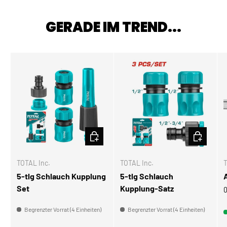
GERADE IM TREND...
IN DEN WARENKORB
IN DEN W
TOTAL Inc.
TOTAL Inc.
T
5-tlg Schlauch Kupplung
5-tlg Schlauch
Set
Kupplung-Satz
0
Begrenzter Vorrat (4 Einheiten)
Begrenzter Vorrat (4 Einheiten)