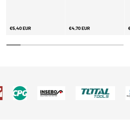
Normaler Preis
Normaler Preis
N
€5,40 EUR
€4,70 EUR