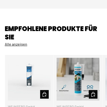
EMPFOHLENE PRODUKTE FÜR
SIE
Alle anzeigen
OPTIONEN AUSWÄHLEN
OPTIONEN
WS INSEBO GmbH
WS INSEBO GmbH