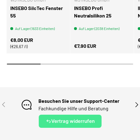
INSEBO SilcTec Fenster
INSEBO Profi
55
Neutralsilikon 25
Auf Lager (1633 Einheiten)
Auf Lager (2038 Einheiten)
Normaler Preis
N
€8,00 EUR
Normaler Preis
€7,90 EUR
Grundpreis
€26,67 /l
Besuchen Sie unser Support-Center
VORHERIGE
NÄ
Fachkundige Hilfe und Beratung
Vertrag widerrufen