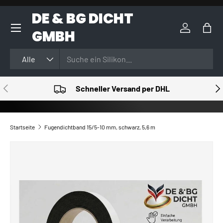
DE & BG DICHT
DIREKT ZUM INHALT
GMBH
Einloggen
Eink
Suchen
Art
Alle
VORHERIGE
NÄ
Schneller Versand per DHL
Startseite
Fugendichtband 15/5-10 mm, schwarz, 5,6 m
ZU PRODUKTINFORMATIONEN SPRINGEN