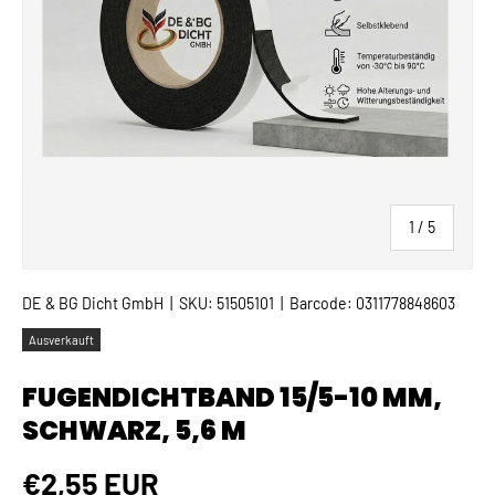
von
1
/
5
DE & BG Dicht GmbH
|
SKU:
51505101
|
Barcode:
0311778848603
Ausverkauft
FUGENDICHTBAND 15/5-10 MM,
SCHWARZ, 5,6 M
Normaler Preis
€2,55 EUR