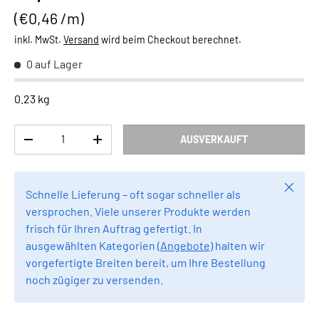
Grundpreis
€0,46 /m
inkl. MwSt.
Versand
wird beim Checkout berechnet.
0 auf Lager
0.23 kg
Anzahl
AUSVERKAUFT
MENGE VERRINGERN
MENGE ERHÖHEN
Schlie
Schnelle Lieferung – oft sogar schneller als
versprochen. Viele unserer Produkte werden
frisch für Ihren Auftrag gefertigt. In
ausgewählten Kategorien (
Angebote
) halten wir
vorgefertigte Breiten bereit, um Ihre Bestellung
noch zügiger zu versenden.