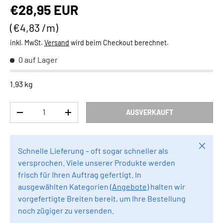
Normaler Preis
€28,95 EUR
Grundpreis
€4,83 /m
inkl. MwSt.
Versand
wird beim Checkout berechnet.
0 auf Lager
1.93 kg
Anzahl
AUSVERKAUFT
MENGE VERRINGERN
MENGE ERHÖHEN
Schlie
Schnelle Lieferung – oft sogar schneller als
versprochen. Viele unserer Produkte werden
frisch für Ihren Auftrag gefertigt. In
ausgewählten Kategorien (
Angebote
) halten wir
vorgefertigte Breiten bereit, um Ihre Bestellung
noch zügiger zu versenden.