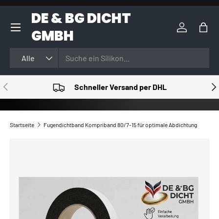
DE & BG DICHT
DIREKT ZUM INHALT
GMBH
Einloggen
Eink
Suchen
Art
Alle
VORHERIGE
NÄ
Schneller Versand per DHL
Startseite
Fugendichtband Kompriband 80/7-15 für optimale Abdichtung
ZU PRODUKTINFORMATIONEN SPRINGEN