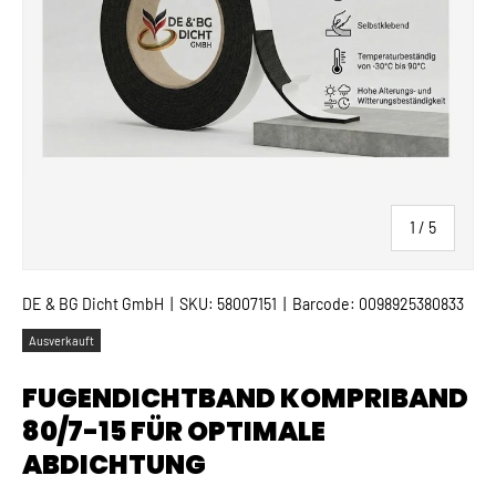
von
1
/
5
DE & BG Dicht GmbH
|
SKU:
58007151
|
Barcode:
0098925380833
Ausverkauft
FUGENDICHTBAND KOMPRIBAND
80/7-15 FÜR OPTIMALE
ABDICHTUNG