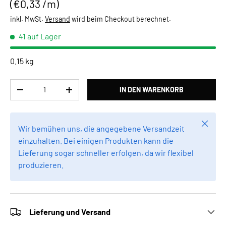
Grundpreis
€0,33 /m
inkl. MwSt.
Versand
wird beim Checkout berechnet.
41 auf Lager
0.15 kg
Anzahl
IN DEN WARENKORB
MENGE VERRINGERN
MENGE ERHÖHEN
Schlie
Wir bemühen uns, die angegebene Versandzeit
einzuhalten. Bei einigen Produkten kann die
Lieferung sogar schneller erfolgen, da wir flexibel
produzieren.
Lieferung und Versand