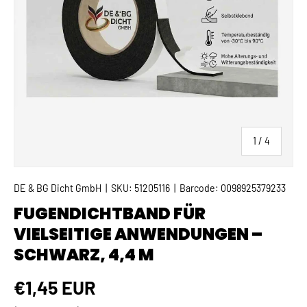
von
1
/
4
DE & BG Dicht GmbH
|
SKU:
51205116
|
Barcode:
0098925379233
FUGENDICHTBAND FÜR
VIELSEITIGE ANWENDUNGEN –
SCHWARZ, 4,4 M
Normaler Preis
€1,45 EUR