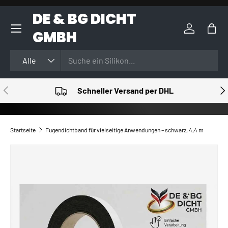
DE & BG DICHT
DIREKT ZUM INHALT
GMBH
Einloggen
Eink
Suchen
Art
Alle
VORHERIGE
NÄ
Schneller Versand per DHL
Startseite
Fugendichtband für vielseitige Anwendungen – schwarz, 4,4 m
ZU PRODUKTINFORMATIONEN SPRINGEN