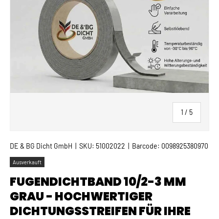
von
1
/
5
DE & BG Dicht GmbH
|
SKU:
51002022
|
Barcode:
0098925380970
Ausverkauft
FUGENDICHTBAND 10/2-3 MM
GRAU - HOCHWERTIGER
DICHTUNGSSTREIFEN FÜR IHRE