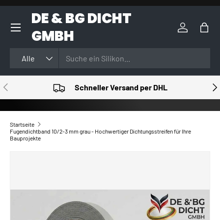
DE & BG DICHT
DIREKT ZUM INHALT
GMBH
Einloggen
Eink
Suchen
Art
Alle
VORHERIGE
NÄ
Schneller Versand per DHL
Startseite
Fugendichtband 10/2-3 mm grau - Hochwertiger Dichtungsstreifen für Ihre
Bauprojekte
ZU PRODUKTINFORMATIONEN SPRINGEN