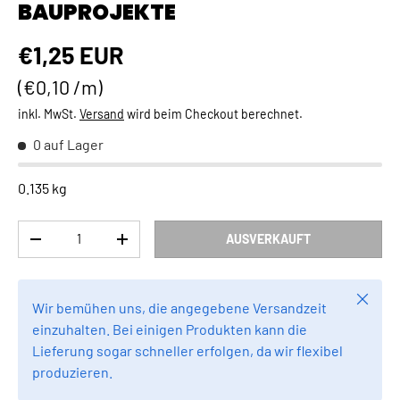
BAUPROJEKTE
Normaler Preis
€1,25 EUR
Grundpreis
€0,10 /m
inkl. MwSt.
Versand
wird beim Checkout berechnet.
0 auf Lager
0.135 kg
Anzahl
AUSVERKAUFT
MENGE VERRINGERN
MENGE ERHÖHEN
Schlie
Wir bemühen uns, die angegebene Versandzeit
einzuhalten. Bei einigen Produkten kann die
Lieferung sogar schneller erfolgen, da wir flexibel
produzieren.