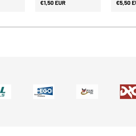
s
Normaler Preis
Normale
€1,50 EUR
€5,50 