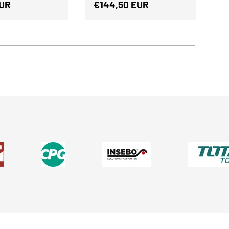
r Preis
Normaler Preis
N
EUR
€144,50 EUR
€