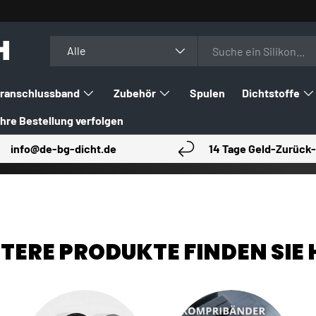
H
Suchen
Art
Alle
ranschlussband
Zubehör
Spulen
Dichtstoffe
Ihre Bestellung verfolgen
info@de-bg-dicht.de
14 Tage Geld-Zurück-
TERE PRODUKTE FINDEN SIE 