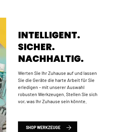
INTELLIGENT.
SICHER.
NACHHALTIG.
Werten Sie Ihr Zuhause auf und lassen
Sie die Geräte die harte Arbeit für Sie
erledigen – mit unserer Auswahl
robusten Werkzeugen. Stellen Sie sich
 Total Satz Werkzeuge und Bohrer, 120-tlg., HSS
vor, was Ihr Zuhause sein könnte.
SHOP WERKZEUGE