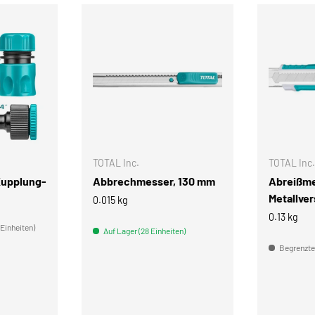
IN DEN WARENKORB
IN DEN WARENKORB
TOTAL Inc.
TOTAL Inc.
Kupplung-
Abbrechmesser, 130 mm
Abreißme
Metallve
0.015 kg
0.13 kg
 Einheiten)
Auf Lager (28 Einheiten)
Begrenzter