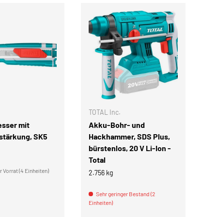
IN DEN WARENKORB
IN DEN WARENKOR
TOTAL Inc.
TO
sser mit
Akku-Bohr- und
A
rstärkung, SK5
Hackhammer, SDS Plus,
De
bürstenlos, 20 V Li-Ion -
j
Total
2.
 Vorrat (4 Einheiten)
2.756 kg
Ein
Sehr geringer Bestand (2
Einheiten)