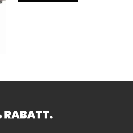
buster Helfer für Profi und Hobby
% RABATT.