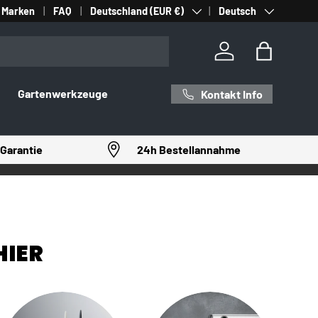
Land/Region
Sprache
Marken
FAQ
Deutschland (EUR €)
Deutsch
Einloggen
Einkaufst
Gartenwerkzeuge
Kontakt Info
Garantie
24h Bestellannahme
HIER