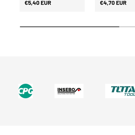
Normaler Preis
Normaler Prei
€5,40 EUR
€4,70 EUR