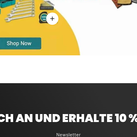
Einzelheiten anzeigen - Bandmaß 5 m - Ro
CH AN UND ERHALTE 10 
Newsletter