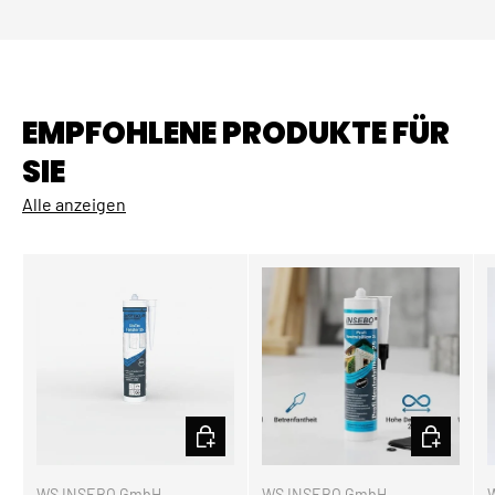
EMPFOHLENE PRODUKTE FÜR
SIE
Alle anzeigen
OPTIONEN AUSWÄHLEN
OPTIONEN
WS INSEBO GmbH
WS INSEBO GmbH