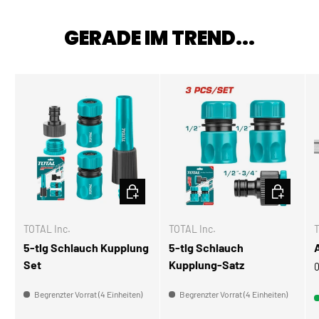
GERADE IM TREND...
IN DEN WARENKORB
IN DEN W
TOTAL Inc.
TOTAL Inc.
T
5-tlg Schlauch Kupplung
5-tlg Schlauch
Set
Kupplung-Satz
0
Begrenzter Vorrat (4 Einheiten)
Begrenzter Vorrat (4 Einheiten)