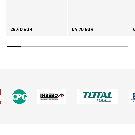
Normaler Preis
Normaler Preis
N
€5,40 EUR
€4,70 EUR