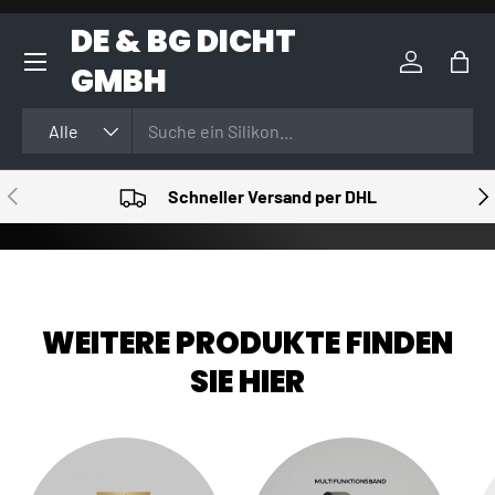
DE & BG DICHT
DIREKT ZUM INHALT
GMBH
Einloggen
Eink
Suchen
Art
Alle
VORHERIGE
NÄ
Schneller Versand per DHL
WEITERE PRODUKTE FINDEN
SIE HIER