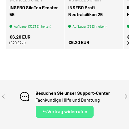
INSEBO SilcTec Fenster
INSEBO Profi
55
Neutralsilikon 25
Auf Lager (3233 Einheiten)
Auf Lager (38 Einheiten)
Normaler Preis
N
€6,20 EUR
Normaler Preis
€6,20 EUR
Grundpreis
€20,67 /l
Besuchen Sie unser Support-Center
VORHERIGE
NÄ
Fachkundige Hilfe und Beratung
Vertrag widerrufen