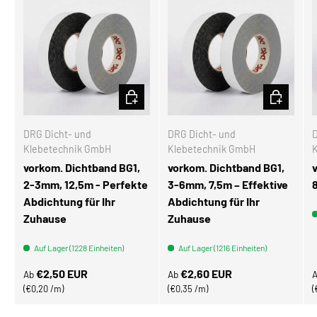
OPTIONEN AUSWÄHLEN
OPTIONEN
DRG Dicht- und
DRG Dicht- und
D
Klebetechnik GmbH
Klebetechnik GmbH
vorkom. Dichtband BG1,
vorkom. Dichtband BG1,
2-3mm, 12,5m - Perfekte
3-6mm, 7,5m – Effektive
Abdichtung für Ihr
Abdichtung für Ihr
Zuhause
Zuhause
Auf Lager (1228 Einheiten)
Auf Lager (1216 Einheiten)
Normaler Preis
Normaler Preis
N
€2,50 EUR
€2,60 EUR
Ab
Ab
Grundpreis
Grundpreis
€0,20 /m
€0,35 /m