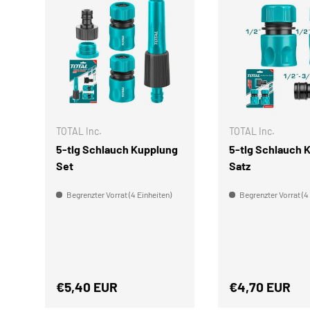
IN DEN WARENKORB
TOTAL Inc.
TOTAL Inc.
5-tlg Schlauch Kupplung
5-tlg Schlauch 
Set
Satz
Begrenzter Vorrat (4 Einheiten)
Begrenzter Vorrat (4
Normaler Preis
Normaler Prei
€5,40 EUR
€4,70 EUR