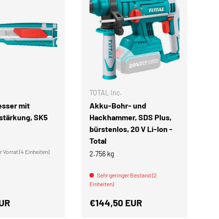
IN DEN WARENKORB
IN DEN WARENKOR
TOTAL Inc.
TO
sser mit
Akku-Bohr- und
A
rstärkung, SK5
Hackhammer, SDS Plus,
De
bürstenlos, 20 V Li-Ion -
j
Total
2.
 Vorrat (4 Einheiten)
2.756 kg
Ein
Sehr geringer Bestand (2
Einheiten)
r Preis
Normaler Preis
N
EUR
€144,50 EUR
€