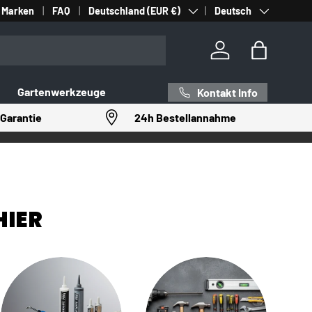
Land/Region
Sprache
Marken
FAQ
Deutschland (EUR €)
Deutsch
Einloggen
Einkaufst
Gartenwerkzeuge
Kontakt Info
Garantie
24h Bestellannahme
HIER