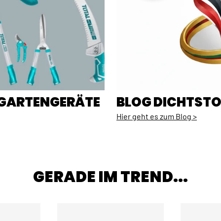
E GARTENGERÄTE
BLOG DICHTSTO
Hier geht es zum Blog >
GERADE IM TREND...