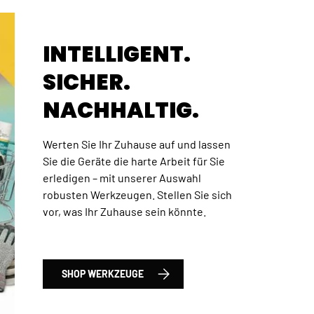
INTELLIGENT.
SICHER.
NACHHALTIG.
Werten Sie Ihr Zuhause auf und lassen
Sie die Geräte die harte Arbeit für Sie
erledigen – mit unserer Auswahl
robusten Werkzeugen. Stellen Sie sich
 Total Satz Werkzeuge und Bohrer, 120-tlg., HSS
vor, was Ihr Zuhause sein könnte.
SHOP WERKZEUGE