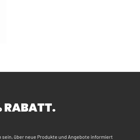
buster Helfer für Profi und Hobby
% RABATT.
n sein, über neue Produkte und Angebote informiert