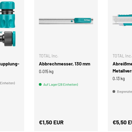
IN DEN WARENKORB
IN DEN WARENKORB
TOTAL Inc.
TOTAL Inc.
Kupplung-
Abbrechmesser, 130 mm
Abreißme
Metallve
0.015 kg
0.13 kg
 Einheiten)
Auf Lager (28 Einheiten)
Begrenzter
s
Normaler Preis
Normale
€1,50 EUR
€5,50 