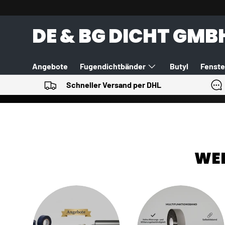
DIREKT ZUM INHALT
DE & BG DICHT GMB
Angebote
Fugendichtbänder
Butyl
Fenste
Schneller Versand per DHL
PU-Schäume
Werkzeuge
Alle Kategorien
WEI