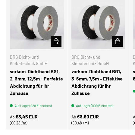
OPTIONEN AUSWÄHLEN
OPTIONEN
DRG Dicht- und
DRG Dicht- und
D
Klebetechnik GmbH
Klebetechnik GmbH
vorkom. Dichtband BG1,
vorkom. Dichtband BG1,
2-3mm, 12,5m - Perfekte
3-6mm, 7,5m – Effektive
Abdichtung für Ihr
Abdichtung für Ihr
Zuhause
Zuhause
Auf Lager (928 Einheiten)
Auf Lager (909 Einheiten)
Normaler Preis
Normaler Preis
N
€3,45 EUR
€3,60 EUR
Ab
Ab
Grundpreis
Grundpreis
€0,28 /m
€0,48 /m