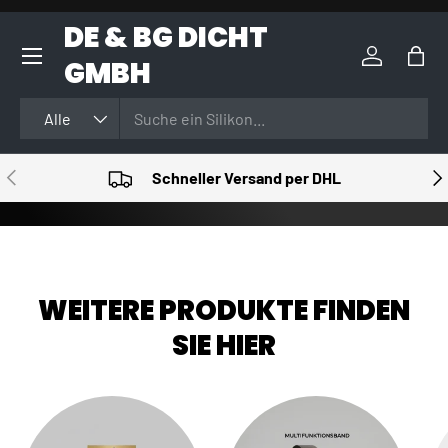
DE & BG DICHT
DIREKT ZUM INHALT
GMBH
Einloggen
Eink
Suchen
Art
Alle
VORHERIGE
NÄ
Schneller Versand per DHL
WEITERE PRODUKTE FINDEN
SIE HIER