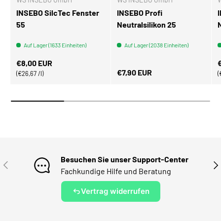
INSEBO SilcTec Fenster
INSEBO Profi
55
Neutralsilikon 25
Auf Lager (1633 Einheiten)
Auf Lager (2038 Einheiten)
Normaler Preis
N
€8,00 EUR
Normaler Preis
€7,90 EUR
Grundpreis
€26,67 /l
Besuchen Sie unser Support-Center
VORHERIGE
NÄ
Fachkundige Hilfe und Beratung
Vertrag widerrufen