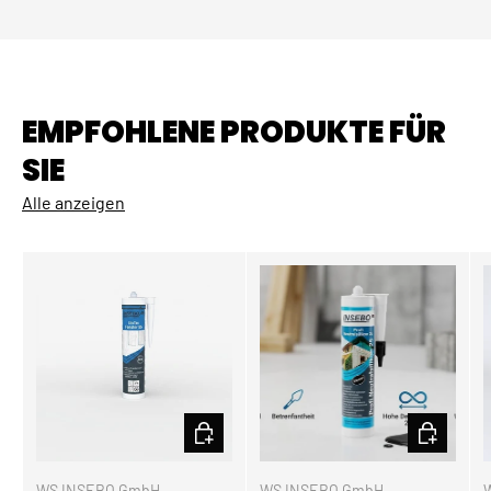
EMPFOHLENE PRODUKTE FÜR
SIE
Alle anzeigen
OPTIONEN AUSWÄHLEN
OPTIONEN
WS INSEBO GmbH
WS INSEBO GmbH