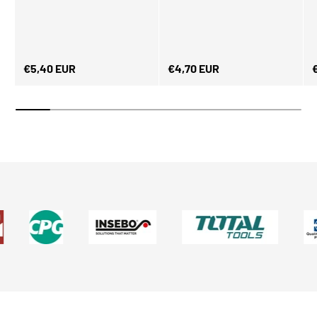
Normaler Preis
Normaler Preis
N
€5,40 EUR
€4,70 EUR