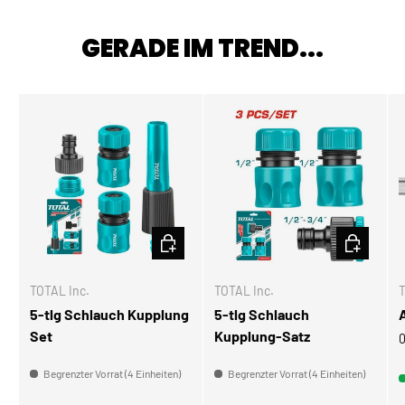
GERADE IM TREND...
IN DEN WARENKORB
IN DEN W
TOTAL Inc.
TOTAL Inc.
T
5-tlg Schlauch Kupplung
5-tlg Schlauch
Set
Kupplung-Satz
0
Begrenzter Vorrat (4 Einheiten)
Begrenzter Vorrat (4 Einheiten)