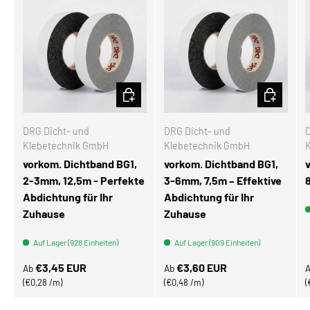
OPTIONEN AUSWÄHLEN
OPTIONEN
DRG Dicht- und
DRG Dicht- und
D
Klebetechnik GmbH
Klebetechnik GmbH
vorkom. Dichtband BG1,
vorkom. Dichtband BG1,
2-3mm, 12,5m - Perfekte
3-6mm, 7,5m – Effektive
Abdichtung für Ihr
Abdichtung für Ihr
Zuhause
Zuhause
Auf Lager (928 Einheiten)
Auf Lager (909 Einheiten)
Normaler Preis
Normaler Preis
N
€3,45 EUR
€3,60 EUR
Ab
Ab
Grundpreis
Grundpreis
€0,28 /m
€0,48 /m