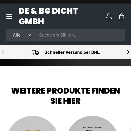
DE & BG DICHT
DIREKT ZUM INHALT
GMBH
Einloggen
Eink
Suchen
Art
Alle
VORHERIGE
NÄ
Schneller Versand per DHL
WEITERE PRODUKTE FINDEN
SIE HIER