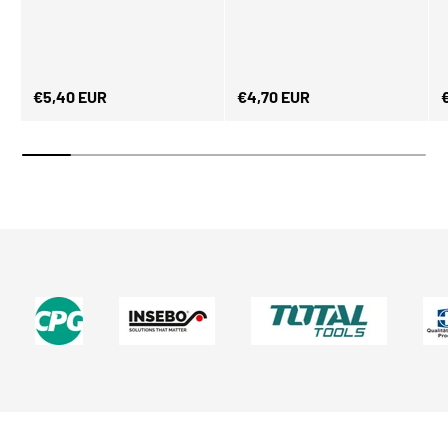
Normaler Preis
Normaler Preis
N
€5,40 EUR
€4,70 EUR