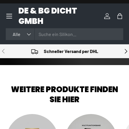
DE & BG DICHT
DIREKT ZUM INHALT
GMBH
Einloggen
Eink
Suchen
Art
Alle
VORHERIGE
NÄ
Schneller Versand per DHL
WEITERE PRODUKTE FINDEN
SIE HIER