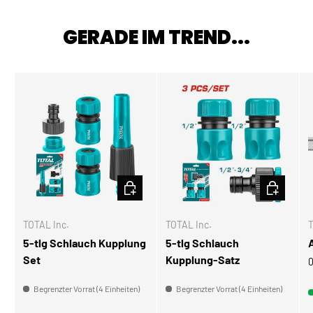
GERADE IM TREND...
IN DEN WARENKORB
IN DEN W
TOTAL Inc.
TOTAL Inc.
T
5-tlg Schlauch Kupplung
5-tlg Schlauch
Set
Kupplung-Satz
0
Begrenzter Vorrat (4 Einheiten)
Begrenzter Vorrat (4 Einheiten)