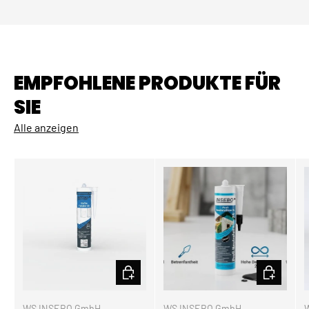
EMPFOHLENE PRODUKTE FÜR
SIE
Alle anzeigen
OPTIONEN AUSWÄHLEN
OPTIONEN
WS INSEBO GmbH
WS INSEBO GmbH