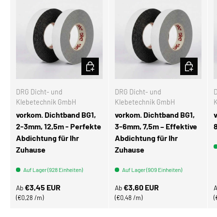
OPTIONEN AUSWÄHLEN
OPTIONEN
DRG Dicht- und
DRG Dicht- und
D
Klebetechnik GmbH
Klebetechnik GmbH
vorkom. Dichtband BG1,
vorkom. Dichtband BG1,
2-3mm, 12,5m - Perfekte
3-6mm, 7,5m – Effektive
Abdichtung für Ihr
Abdichtung für Ihr
Zuhause
Zuhause
Auf Lager (928 Einheiten)
Auf Lager (909 Einheiten)
Normaler Preis
Normaler Preis
N
€3,45 EUR
€3,60 EUR
Ab
Ab
Grundpreis
Grundpreis
€0,28 /m
€0,48 /m