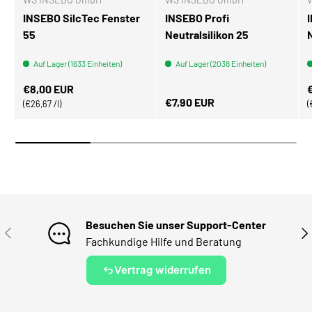
INSEBO SilcTec Fenster
INSEBO Profi
55
Neutralsilikon 25
Auf Lager (1633 Einheiten)
Auf Lager (2038 Einheiten)
Normaler Preis
N
€8,00 EUR
Normaler Preis
€7,90 EUR
Grundpreis
€26,67 /l
Besuchen Sie unser Support-Center
VORHERIGE
NÄ
Fachkundige Hilfe und Beratung
Vertrag widerrufen