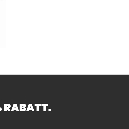
buster Helfer für Profi und Hobby
% RABATT.