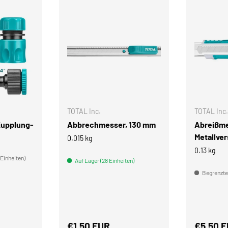
IN DEN WARENKORB
IN DEN WARENKORB
TOTAL Inc.
TOTAL Inc.
Kupplung-
Abbrechmesser, 130 mm
Abreißme
Metallve
0.015 kg
0.13 kg
 Einheiten)
Auf Lager (28 Einheiten)
Begrenzter
s
Normaler Preis
Normale
€1,50 EUR
€5,50 