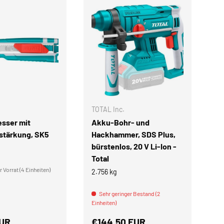
IN DEN WARENKORB
IN DEN WARENKOR
TOTAL Inc.
TO
sser mit
Akku-Bohr- und
A
rstärkung, SK5
Hackhammer, SDS Plus,
De
bürstenlos, 20 V Li-Ion -
j
Total
2.
 Vorrat (4 Einheiten)
2.756 kg
Ein
Sehr geringer Bestand (2
Einheiten)
r Preis
Normaler Preis
N
EUR
€144,50 EUR
€