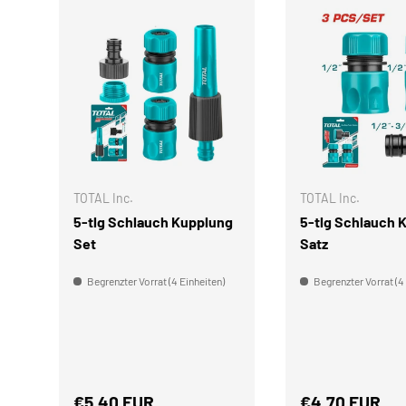
IN DEN WARENKORB
TOTAL Inc.
TOTAL Inc.
5-tlg Schlauch Kupplung
5-tlg Schlauch 
Set
Satz
Begrenzter Vorrat (4 Einheiten)
Begrenzter Vorrat (4
Normaler Preis
Normaler Prei
€5,40 EUR
€4,70 EUR