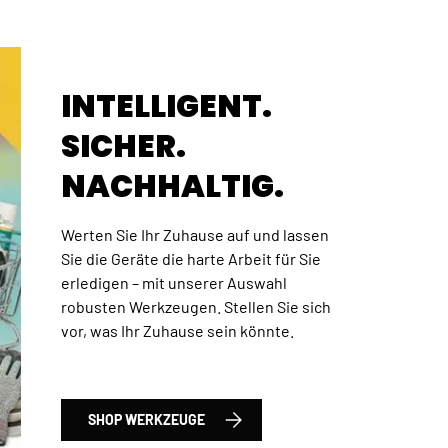
INTELLIGENT.
SICHER.
NACHHALTIG.
Werten Sie Ihr Zuhause auf und lassen
Sie die Geräte die harte Arbeit für Sie
erledigen – mit unserer Auswahl
robusten Werkzeugen. Stellen Sie sich
 Total Satz Werkzeuge und Bohrer, 120-tlg., HSS
vor, was Ihr Zuhause sein könnte.
SHOP WERKZEUGE