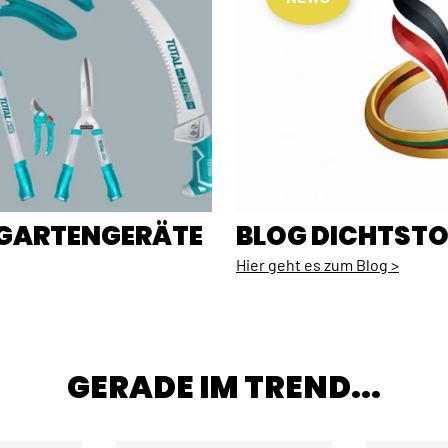
E GARTENGERÄTE
BLOG DICHTSTO
Hier geht es zum Blog >
GERADE IM TREND...