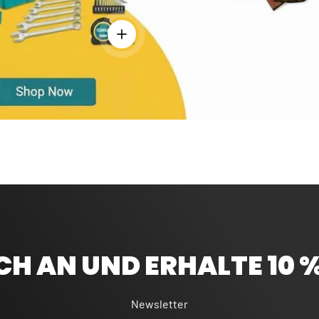
Einzelheiten anzeigen - Bandmaß 5 m - Ro
CH AN UND ERHALTE 10 
Newsletter