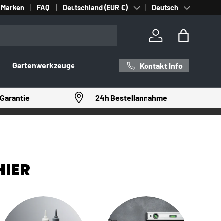
Land/Region
Sprache
Marken
FAQ
Deutschland (EUR €)
Deutsch
Einloggen
Einkaufst
Gartenwerkzeuge
Kontakt Info
Garantie
24h Bestellannahme
HIER