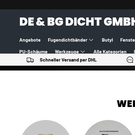
DIREKT ZUM INHALT
DE & BG DICHT GMB
Angebote
Fugendichtbänder
Butyl
Fenste
PU-Schäume
Werkzeuge
Alle Kategorien
Schneller Versand per DHL
WEI