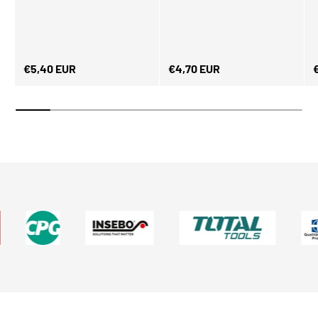
Normaler Preis
Normaler Preis
N
€5,40 EUR
€4,70 EUR