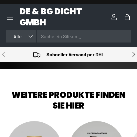
DE & BG DICHT
DIREKT ZUM INHALT
GMBH
Einloggen
Eink
Suchen
Art
Alle
VORHERIGE
NÄ
Schneller Versand per DHL
WEITERE PRODUKTE FINDEN
SIE HIER