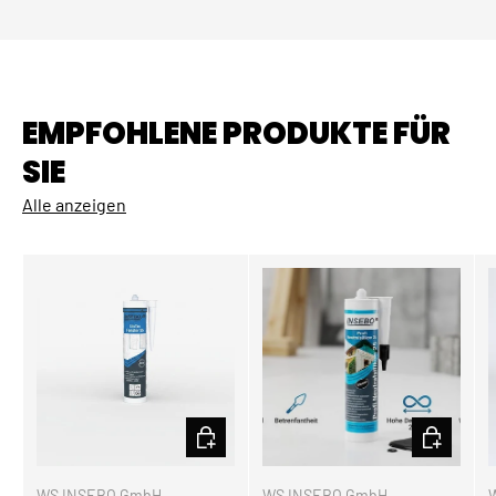
EMPFOHLENE PRODUKTE FÜR
SIE
Alle anzeigen
OPTIONEN AUSWÄHLEN
OPTIONEN
WS INSEBO GmbH
WS INSEBO GmbH