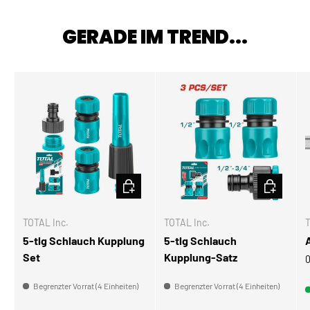
GERADE IM TREND...
IN DEN WARENKORB
IN DEN W
TOTAL Inc.
TOTAL Inc.
T
5-tlg Schlauch Kupplung
5-tlg Schlauch
Set
Kupplung-Satz
0
Begrenzter Vorrat (4 Einheiten)
Begrenzter Vorrat (4 Einheiten)