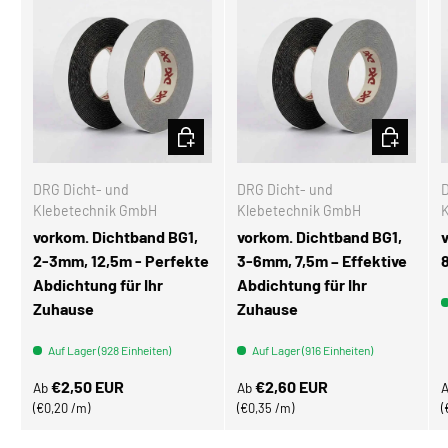
OPTIONEN AUSWÄHLEN
OPTIONEN
DRG Dicht- und
DRG Dicht- und
D
Klebetechnik GmbH
Klebetechnik GmbH
vorkom. Dichtband BG1,
vorkom. Dichtband BG1,
2-3mm, 12,5m - Perfekte
3-6mm, 7,5m – Effektive
Abdichtung für Ihr
Abdichtung für Ihr
Zuhause
Zuhause
Auf Lager (928 Einheiten)
Auf Lager (916 Einheiten)
Normaler Preis
Normaler Preis
N
€2,50 EUR
€2,60 EUR
Ab
Ab
Grundpreis
Grundpreis
€0,20 /m
€0,35 /m