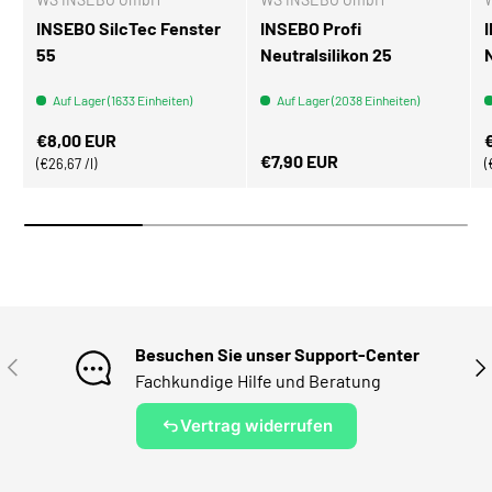
INSEBO SilcTec Fenster
INSEBO Profi
55
Neutralsilikon 25
Auf Lager (1633 Einheiten)
Auf Lager (2038 Einheiten)
Normaler Preis
N
€8,00 EUR
Normaler Preis
€7,90 EUR
Grundpreis
€26,67 /l
Besuchen Sie unser Support-Center
VORHERIGE
NÄ
Fachkundige Hilfe und Beratung
Vertrag widerrufen