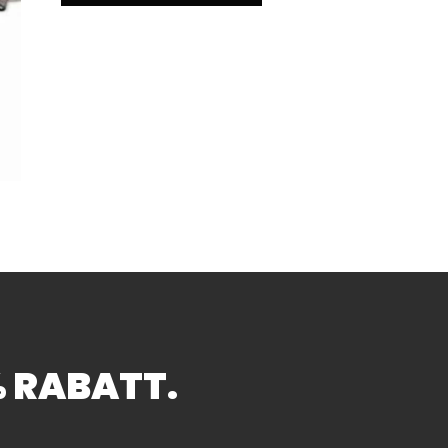
buster Helfer für Profi und Hobby
% RABATT.