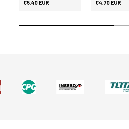
Normaler Preis
Normaler Prei
€5,40 EUR
€4,70 EUR