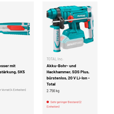
IN DEN WARENKORB
IN DEN WARENKOR
TOTAL Inc.
TO
sser mit
Akku-Bohr- und
A
rstärkung, SK5
Hackhammer, SDS Plus,
De
bürstenlos, 20 V Li-Ion -
j
Total
2.
 Vorrat (4 Einheiten)
2.756 kg
Ein
Sehr geringer Bestand (2
Einheiten)