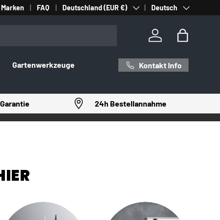
Land/Region
Sprache
Marken
FAQ
Deutschland (EUR €)
Deutsch
Einloggen
Einkaufst
Gartenwerkzeuge
Kontakt Info
Garantie
24h Bestellannahme
HIER