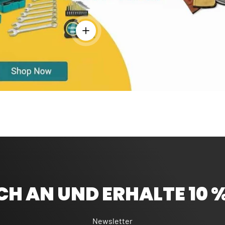
Einzelheiten anzeigen - Bandmaß 5 m - Ro
CH AN UND ERHALTE 10 
Newsletter