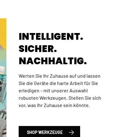
INTELLIGENT.
SICHER.
NACHHALTIG.
Werten Sie Ihr Zuhause auf und lassen
Sie die Geräte die harte Arbeit für Sie
erledigen – mit unserer Auswahl
robusten Werkzeugen. Stellen Sie sich
 Total Satz Werkzeuge und Bohrer, 120-tlg., HSS
vor, was Ihr Zuhause sein könnte.
SHOP WERKZEUGE