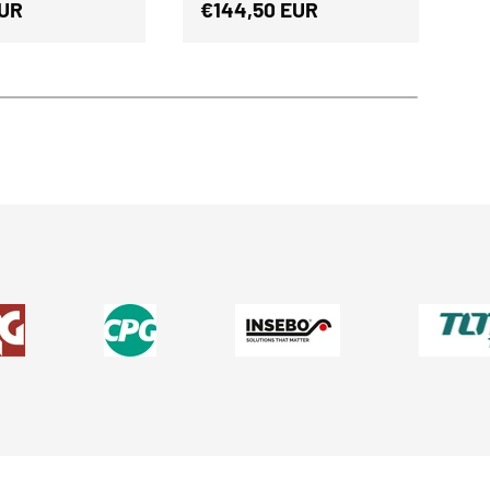
r Preis
Normaler Preis
N
EUR
€144,50 EUR
€