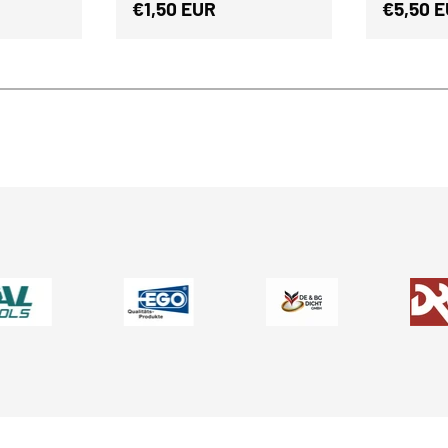
s
Normaler Preis
Normale
€1,50 EUR
€5,50 