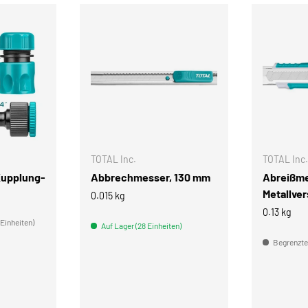
IN DEN WARENKORB
IN DEN WARENKORB
TOTAL Inc.
TOTAL Inc.
Kupplung-
Abbrechmesser, 130 mm
Abreißme
Metallve
0.015 kg
0.13 kg
 Einheiten)
Auf Lager (28 Einheiten)
Begrenzter