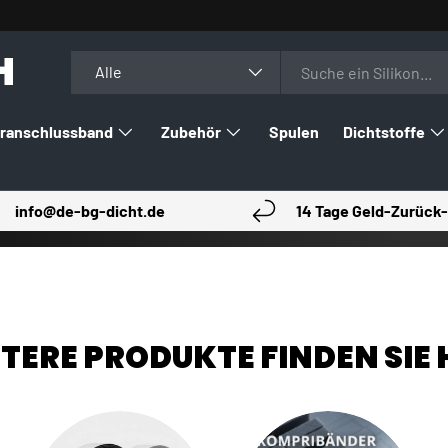
H
Suchen
Art
Alle
ranschlussband
Zubehör
Spulen
Dichtstoffe
info@de-bg-dicht.de
14 Tage Geld-Zurück-
TERE PRODUKTE FINDEN SIE 