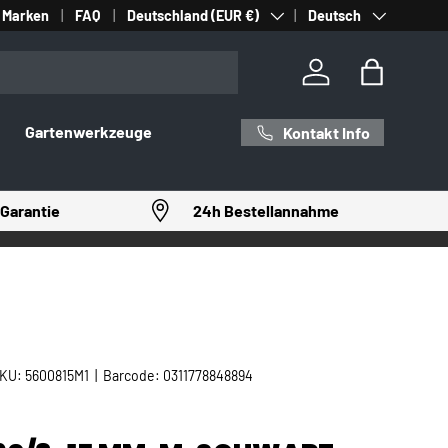
Land/Region
Sprache
Marken
FAQ
Deutschland (EUR €)
Deutsch
Einloggen
Einkaufst
Gartenwerkzeuge
Kontakt Info
Garantie
24h Bestellannahme
KU:
5600815M1
|
Barcode:
0311778848894