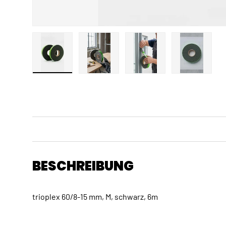
Bild 1 in Galerieansicht laden
Bild 2 in Galerieansicht laden
Bild 3 in Galerieansicht
Bild 4 in 
BESCHREIBUNG
trioplex 60/8-15 mm, M, schwarz, 6m