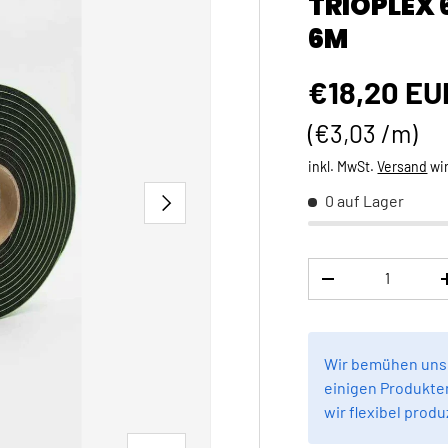
TRIOPLEX 
6M
Normaler 
€18,20 EU
Grundpreis
€3,03 /m
inkl. MwSt.
Versand
wi
NÄCHSTE
0 auf Lager
Anzahl
MENGE VERRINGE
Wir bemühen uns,
einigen Produkten
wir flexibel produ