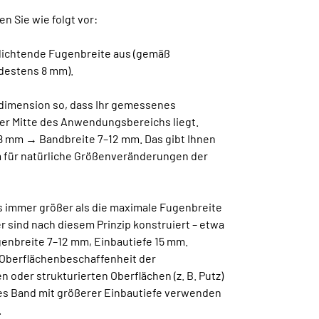
n Sie wie folgt vor:
udichtende Fugenbreite aus (gemäß
destens 8 mm).
ddimension so, dass Ihr gemessenes
er Mitte des Anwendungsbereichs liegt.
 8 mm → Bandbreite 7–12 mm. Das gibt Ihnen
 für natürliche Größenveränderungen der
s immer größer als die maximale Fugenbreite
 sind nach diesem Prinzip konstruiert – etwa
genbreite 7–12 mm, Einbautiefe 15 mm.
 Oberflächenbeschaffenheit der
n oder strukturierten Oberflächen (z. B. Putz)
res Band mit größerer Einbautiefe verwenden
.