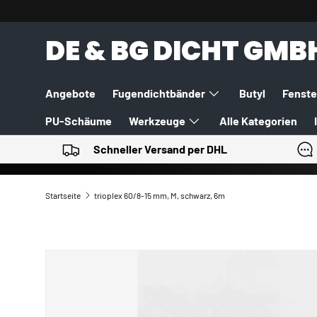
DIREKT ZUM INHALT
DE & BG DICHT GMB
Angebote
Fugendichtbänder
Butyl
Fenste
PU-Schäume
Werkzeuge
Alle Kategorien
Schneller Versand per DHL
Startseite
trioplex 60/8-15 mm, M, schwarz, 6m
ZU PRODUKTINFORMATIONEN SPRINGEN