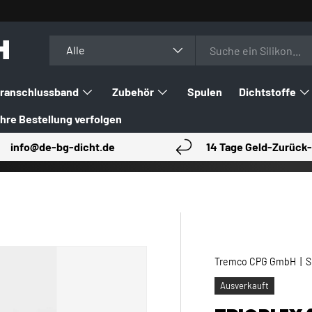
H
Suchen
Art
Alle
ranschlussband
Zubehör
Spulen
Dichtstoffe
Ihre Bestellung verfolgen
info@de-bg-dicht.de
14 Tage Geld-Zurück-
Tremco CPG GmbH
|
S
Ausverkauft