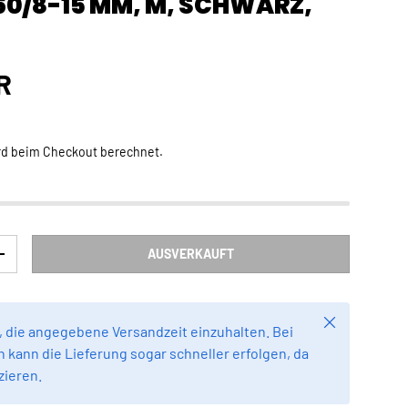
60/8-15 MM, M, SCHWARZ,
Preis
R
rd beim Checkout berechnet.
AUSVERKAUFT
RN
MENGE ERHÖHEN
Schließen
 die angegebene Versandzeit einzuhalten. Bei
 kann die Lieferung sogar schneller erfolgen, da
zieren.