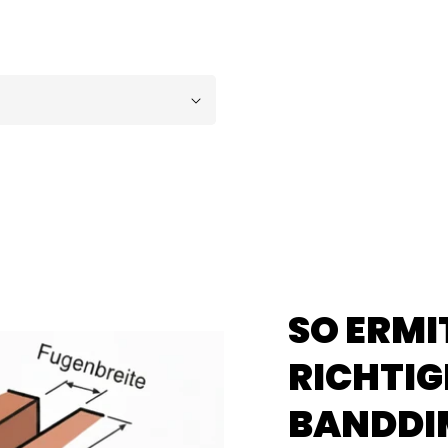
SO ERMI
RICHTIG
BANDDI