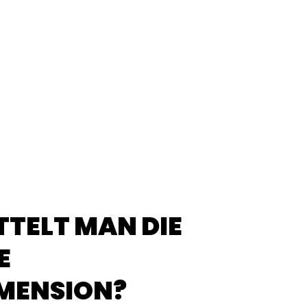
TTELT MAN DIE
E
MENSION?