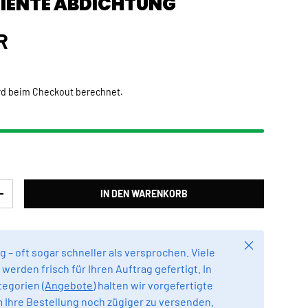
ZIENTE ABDICHTUNG
Preis
R
rd beim Checkout berechnet.
IN DEN WARENKORB
RN
MENGE ERHÖHEN
Schließen
g – oft sogar schneller als versprochen. Viele
werden frisch für Ihren Auftrag gefertigt. In
egorien (
Angebote
) halten wir vorgefertigte
m Ihre Bestellung noch zügiger zu versenden.