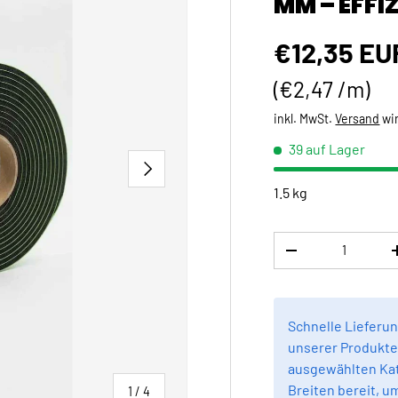
MM – EFFI
Normaler 
€12,35 EU
Grundpreis
€2,47 /m
inkl. MwSt.
Versand
wi
39 auf Lager
NÄCHSTE
1.5 kg
Anzahl
MENGE VERRINGE
Schnelle Lieferun
unserer Produkte 
ausgewählten Kat
Breiten bereit, u
von
1
/
4