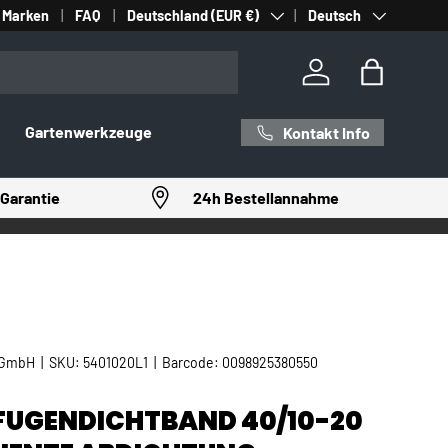
Land/Region
Sprache
Marken
FAQ
Deutschland (EUR €)
Deutsch
Einloggen
Einkaufst
Gartenwerkzeuge
Kontakt Info
Garantie
24h Bestellannahme
 GmbH
|
SKU:
5401020L1
|
Barcode:
0098925380550
 FUGENDICHTBAND 40/10-20