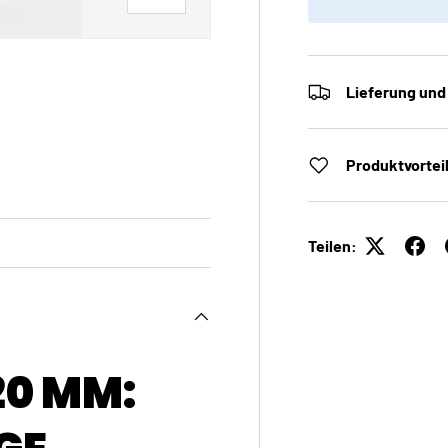
Lieferung und
 laden
Galerieansicht laden
Produktvortei
Teilen:
20 MM: