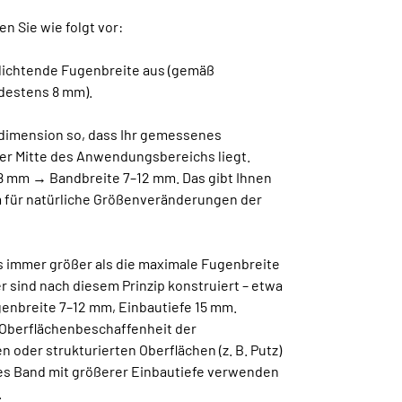
n Sie wie folgt vor:
udichtende Fugenbreite aus (gemäß
destens 8 mm).
ddimension so, dass Ihr gemessenes
er Mitte des Anwendungsbereichs liegt.
 8 mm → Bandbreite 7–12 mm. Das gibt Ihnen
 für natürliche Größenveränderungen der
s immer größer als die maximale Fugenbreite
 sind nach diesem Prinzip konstruiert – etwa
genbreite 7–12 mm, Einbautiefe 15 mm.
 Oberflächenbeschaffenheit der
n oder strukturierten Oberflächen (z. B. Putz)
res Band mit größerer Einbautiefe verwenden
.