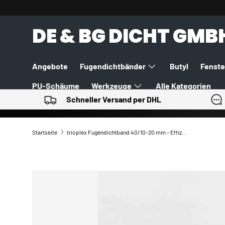
DIREKT ZUM INHALT
DE & BG DICHT GMB
Angebote
Fugendichtbänder
Butyl
Fenste
PU-Schäume
Werkzeuge
Alle Kategorien
Schneller Versand per DHL
Startseite
trioplex Fugendichtband 40/10-20 mm – Effiziente Abdichtung
ZU PRODUKTINFORMATIONEN SPRINGEN