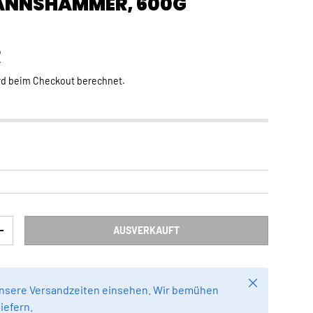
ANNSHAMMER, 600G
Preis
R
rd beim Checkout berechnet.
AUSVERKAUFT
RN
MENGE ERHÖHEN
Schließen
unsere Versandzeiten einsehen. Wir bemühen
liefern.