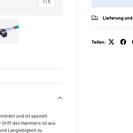
von
1
/
5
Lieferung und
Teilen:
 laden
Galerieansicht laden
Bild 5 in Galerieansicht laden
iedet und ist speziell
r Griff des Hammers ist aus
und Langlebigkeit zu