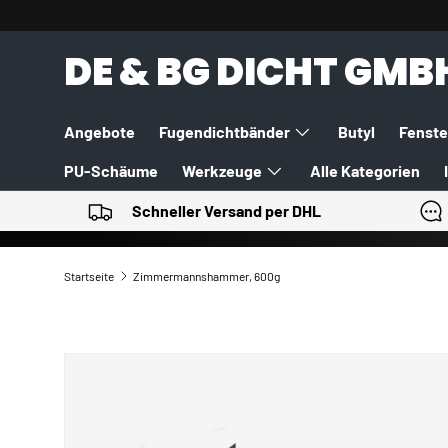
DIREKT ZUM INHALT
DE & BG DICHT GMB
Angebote
Fugendichtbänder
Butyl
Fenste
PU-Schäume
Werkzeuge
Alle Kategorien
Schneller Versand per DHL
Startseite
Zimmermannshammer, 600g
ZU PRODUKTINFORMATIONEN SPRINGEN