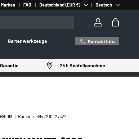
Land/Region
Sprache
Marken
FAQ
Deutschland (EUR €)
Deutsch
Einloggen
Einkaufst
Gartenwerkzeuge
Kontakt Info
Garantie
24h Bestellannahme
H61060
|
Barcode:
6942210227522