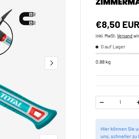
ZIMMERM
Normaler 
€8,50 EU
inkl. MwSt.
Versand
wi
0 auf Lager
NÄCHSTE
0.88 kg
Anzahl
MENGE VERRINGE
Hier können Sie 
uns, schneller zu 