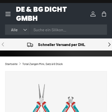
DE & BG DICHT
DIREKT ZUM INHALT
GMBH
Einloggen
Eink
Suchen
Art
Alle
VORHERIGE
NÄ
Schneller Versand per DHL
Startseite
Total Zangen Mini, Satz à 6 Stück
ZU PRODUKTINFORMATIONEN SPRINGEN