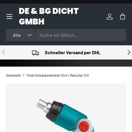
DE & BG DICHT
DIREKT ZUM INHALT
GMBH
Einloggen
Eink
Suchen
Art
Alle
VORHERIGE
NÄ
Schneller Versand per DHL
Startseite
Total Schraubendreher 13 in 1, Ratsche, CrV
ZU PRODUKTINFORMATIONEN SPRINGEN