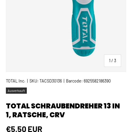
von
1
/
3
TOTAL Inc.
|
SKU:
TACSD30136
|
Barcode:
6925582186390
Ausverkauft
TOTAL SCHRAUBENDREHER 13 IN
1, RATSCHE, CRV
Normaler Preis
€5,50 EUR