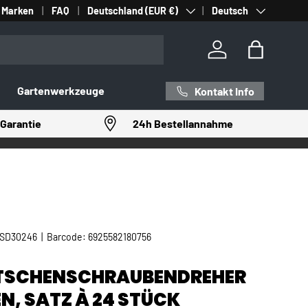
Land/Region
Sprache
Marken
FAQ
Deutschland (EUR €)
Deutsch
Einloggen
Einkaufst
Gartenwerkzeuge
Kontakt Info
Garantie
24h Bestellannahme
SD30246
|
Barcode:
6925582180756
TSCHENSCHRAUBENDREHER
EN, SATZ À 24 STÜCK