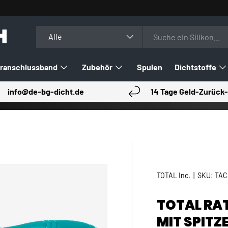
H
Suchen
Art
Alle
ranschlussband
Zubehör
Spulen
Dichtstoffe
info@de-bg-dicht.de
14 Tage Geld-Zurück-
TOTAL Inc.
|
SKU:
TAC
TOTAL RA
MIT SPITZ