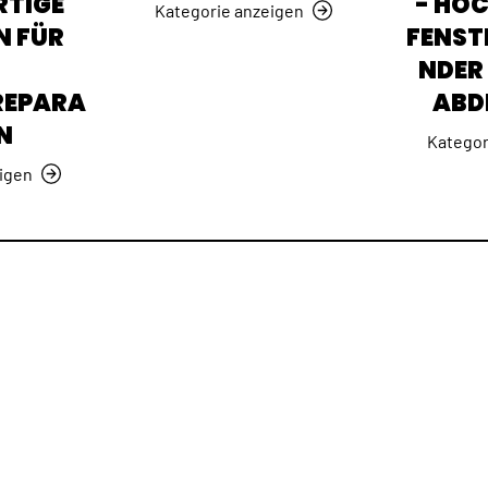
TIGE
- HO
Kategorie anzeigen
N FÜR
FENST
NDER 
REPARA
ABD
N
Kategor
igen