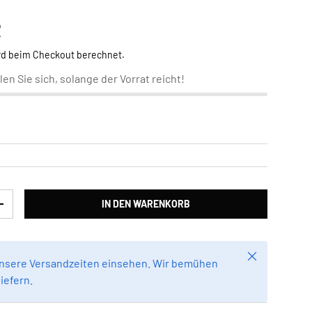
Preis
R
rd beim Checkout berechnet.
len Sie sich, solange der Vorrat reicht!
IN DEN WARENKORB
RN
MENGE ERHÖHEN
Schließen
unsere Versandzeiten einsehen. Wir bemühen
liefern.