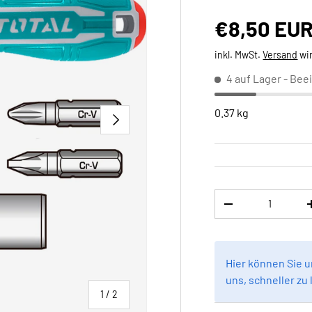
Normaler 
€8,50 EU
inkl. MwSt.
Versand
wi
4 auf Lager
- Beei
0.37 kg
NÄCHSTE
Anzahl
MENGE VERRINGE
Hier können Sie 
uns, schneller zu 
von
1
/
2