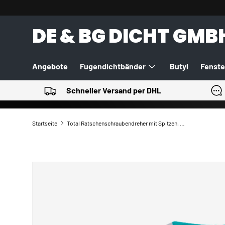
DIREKT ZUM INHALT
DE & BG DICHT GMB
Angebote
Fugendichtbänder
Butyl
Fenste
PU-Schäume
Werkzeuge
Alle Kategorien
Schneller Versand per DHL
Startseite
Total Ratschenschraubendreher mit Spitzen, Satz à 24 Stück
ZU PRODUKTINFORMATIONEN SPRINGEN