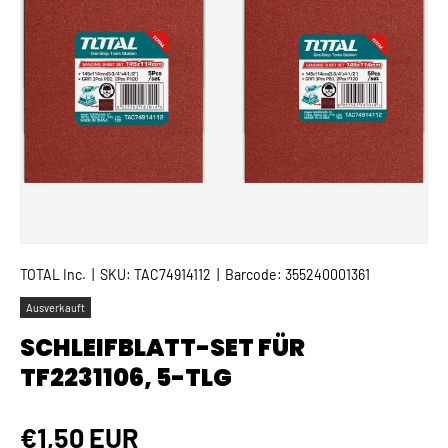
TOTAL Inc.
|
SKU:
TAC74914112
|
Barcode:
355240001361
Ausverkauft
SCHLEIFBLATT-SET FÜR
TF2231106, 5-TLG
Normaler Preis
€1,50 EUR