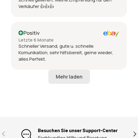
Verkäufer 👍👍👍
Positiv
Letzte 6 Monate
Schneller Versand, gute u. schnelle
Komunikation, sehr hilfsbereit, gerne wieder,
alles Perfekt.
Besuchen Sie unser Support-Center
VORHERIGE
NÄ
Fachkundige Hilfe und Beratung