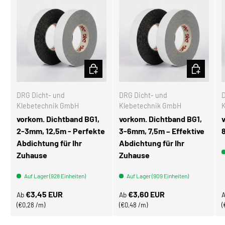
OPTIONEN AUSWÄHLEN
OPTIONEN
DRG Dicht- und
DRG Dicht- und
D
Klebetechnik GmbH
Klebetechnik GmbH
vorkom. Dichtband BG1,
vorkom. Dichtband BG1,
2-3mm, 12,5m - Perfekte
3-6mm, 7,5m – Effektive
Abdichtung für Ihr
Abdichtung für Ihr
Zuhause
Zuhause
Auf Lager (928 Einheiten)
Auf Lager (909 Einheiten)
Normaler Preis
Normaler Preis
N
€3,45 EUR
€3,60 EUR
Ab
Ab
Grundpreis
Grundpreis
€0,28 /m
€0,48 /m