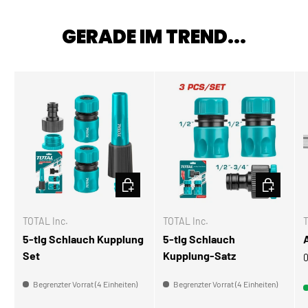
GERADE IM TREND...
IN DEN WARENKORB
IN DEN W
TOTAL Inc.
TOTAL Inc.
T
5-tlg Schlauch Kupplung
5-tlg Schlauch
Set
Kupplung-Satz
0
Begrenzter Vorrat (4 Einheiten)
Begrenzter Vorrat (4 Einheiten)