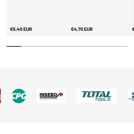
Normaler Preis
Normaler Preis
N
€5,40 EUR
€4,70 EUR