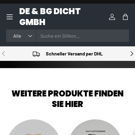
DE & BG DICHT
DIREKT ZUM INHALT
GMBH
Einloggen
Eink
Suchen
Art
Alle
VORHERIGE
NÄ
Schneller Versand per DHL
WEITERE PRODUKTE FINDEN
SIE HIER