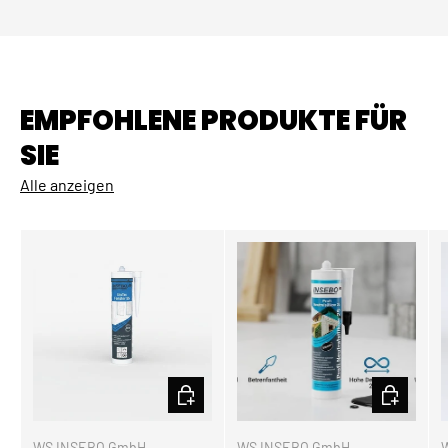
EMPFOHLENE PRODUKTE FÜR
SIE
Alle anzeigen
OPTIONEN AUSWÄHLEN
OPTIONEN
WS INSEBO GmbH
WS INSEBO GmbH