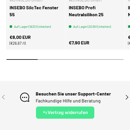
INSEBO SilcTec Fenster
INSEBO Profi
55
Neutralsilikon 25
Auf Lager (1633 Einheiten)
Auf Lager (2038 Einheiten)
Normaler Preis
N
€8,00 EUR
Normaler Preis
€7,90 EUR
Grundpreis
€26,67 /l
Besuchen Sie unser Support-Center
VORHERIGE
NÄ
Fachkundige Hilfe und Beratung
Vertrag widerrufen