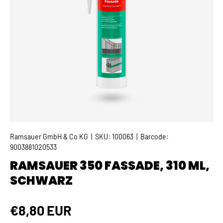
Ramsauer GmbH & Co KG
|
SKU:
100063
|
Barcode:
9003881020533
RAMSAUER 350 FASSADE, 310 ML,
SCHWARZ
Normaler Preis
€8,80 EUR