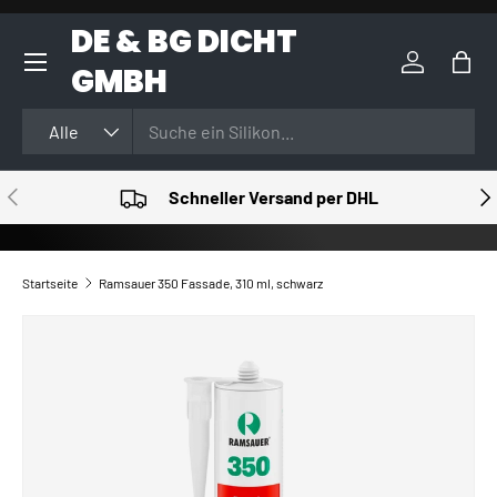
DE & BG DICHT
DIREKT ZUM INHALT
GMBH
Einloggen
Eink
Suchen
Art
Alle
VORHERIGE
NÄ
Schneller Versand per DHL
Startseite
Ramsauer 350 Fassade, 310 ml, schwarz
ZU PRODUKTINFORMATIONEN SPRINGEN