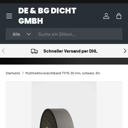
DE & BG DICHT
DIREKT ZUM INHALT
GMBH
Einloggen
Eink
Suchen
Art
Alle
VORHERIGE
NÄ
Schneller Versand per DHL
Startseite
Multifunktionsdichtband 77/15-30 mm, schwarz, 3m
ZU PRODUKTINFORMATIONEN SPRINGEN