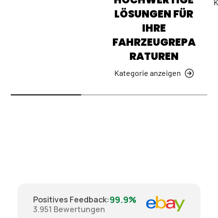
K
LÖSUNGEN FÜR
IHRE
FAHRZEUGREPA
RATUREN
Kategorie anzeigen
99.9%
Positives Feedback
:
3.951
Bewertungen