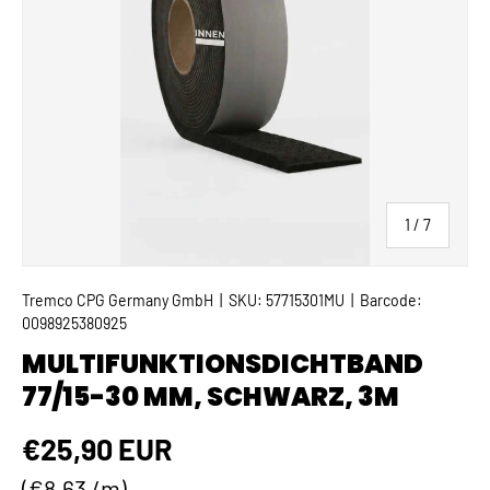
von
1
/
7
Tremco CPG Germany GmbH
|
SKU:
57715301MU
|
Barcode:
0098925380925
MULTIFUNKTIONSDICHTBAND
77/15-30 MM, SCHWARZ, 3M
Normaler Preis
€25,90 EUR
Grundpreis
€8,63 /m